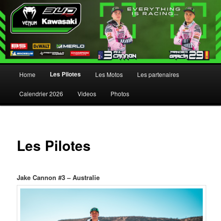
Menu principal
Les Pilotes
Home
Les Motos
Les partenaires
Aller au contenu principal
Aller au contenu secondaire
Calendrier 2026
Videos
Photos
Les Pilotes
Jake Cannon #3 – Australie