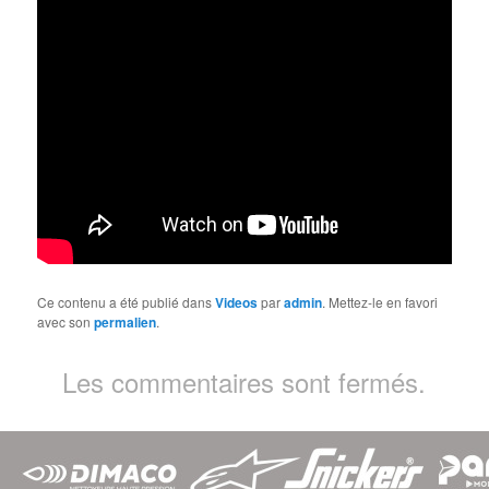
Ce contenu a été publié dans
Videos
par
admin
. Mettez-le en favori
avec son
permalien
.
Les commentaires sont fermés.