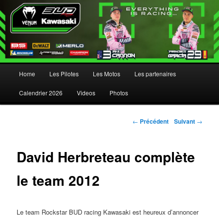
Menu principal
Home
Les Pilotes
Les Motos
Les partenaires
Aller au contenu principal
Aller au contenu secondaire
Calendrier 2026
Videos
Photos
Navigation des articles
←
Précédent
Suivant
→
David Herbreteau complète
le team 2012
Le team Rockstar BUD racing Kawasaki est heureux d’annoncer