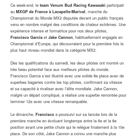
Ce week-end, le
team Venum Bud Racing Kawasaki
participait
au
MXGP de France à Lacapelle-Marival
, manche du
Championnat du Monde MX2 disputée devant un public français
venu en nombre malgré des conditions de chaleur extrêmes. Une
expérience intense et formatrice pour nos deux pilotes,
Francisco Garcia
et
Jake Cannon
, habituellement engagés en
Championnat d’Europe, qui découvraient pour la première fois le
plus haut niveau mondial dans la catégorie MX2.
Dès les qualifications du samedi, les deux pilotes ont montré un
très beau potentiel face aux meilleurs pilotes du monde.
Francisco Garcia s’est illustré avec une solide 8e place avec de
superbes bagarres contre les top pilotes, confirmant sa vitesse
et sa capacité à rivaliser avec l’élite mondiale. Jake Cannon,
malgré un départ compliqué, a réalisé une superbe remontée pour
terminer 12e avec une vitesse remarquable.
Le dimanche,
Francisco
a poursuivi sur sa lancée lors de la
première manche en évoluant longtemps entre la 6e et la 8e
position avant une petite chute qui le relègue finalement à la 10e
place. De son côté, Jake Cannon a connu une manche plus