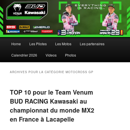
Menu principal
Home
Les Pilotes
Les Motos
Les partenaires
Aller au contenu principal
Aller au contenu secondaire
Calendrier 2026
Videos
Photos
ARCHIVES POUR LA CATÉGORIE
MOTOCROSS GP
TOP 10 pour le Team Venum
BUD RACING Kawasaki au
championnat du monde MX2
en France à Lacapelle