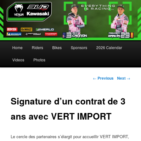
Main menu
Home
Riders
Bikes
Sponsors
2026 Calendar
Skip to primary content
Skip to secondary content
Videos
Photos
Post navigation
←
Previous
Next
→
Signature d’un contrat de 3
ans avec VERT IMPORT
Le cercle des partenaires s’élargit pour accueillir VERT IMPORT,