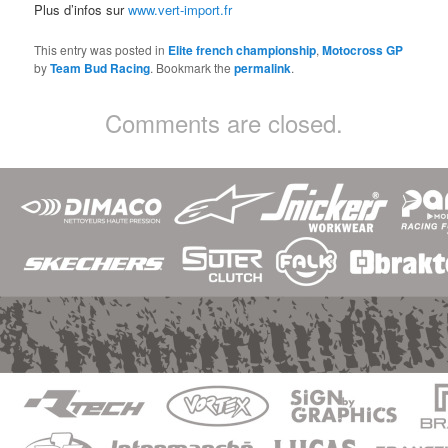
Plus d’infos sur
www.vert-import.fr
This entry was posted in
Elite french championship
,
Motocross GP
by
Team Bud Racing
. Bookmark the
permalink
.
Comments are closed.