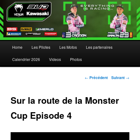
Menu principal
Home
Les Pilotes
Les Motos
Les partenaires
Aller au contenu principal
Aller au contenu secondaire
Calendrier 2026
Videos
Photos
Navigation des articles
←
Précédent
Suivant
→
Sur la route de la Monster
Cup Episode 4