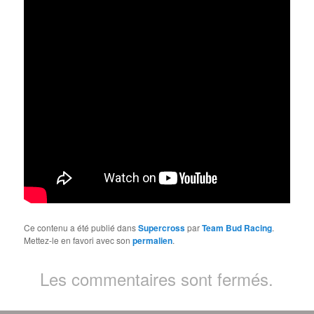
Ce contenu a été publié dans
Supercross
par
Team Bud Racing
.
Mettez-le en favori avec son
permalien
.
Les commentaires sont fermés.