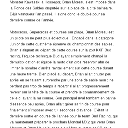
Monster Kawasaki à Hossegor, Brian Moreau s’est imposé dans
la Ronde des Sables disputée sur la plage de la cité balnéaire.
Déjà vainqueur l’an passé, il signe donc le doublé pour sa
dernière course de l’année.
Motocross, Supercross et courses sur plage, Brian Moreau est
un pilote on ne peut plus éclectique ! Engagé dans la catégorie
Junior de cette quatrième épreuve du championnat des sables,
Brian s’alignait au départ de cette course sur la 250 KXF Bud
racing, l’équipe technique Bud ayant simplement changé la
démultiplication et équipé la moto d’un gros réservoir afin de
limiter le nombre d’arrêts ravitaillement sur cette course durant
une heure trente. Bien placé au départ, Brian allait chuter peu
après en se faisant surprendre par une zone de sable mou ; ne
perdant pas trop de temps à repartir il allait progressivement
revenir sur la tête de la course et prendre le commandement de
celle ci avant la mi course. Son principal rival tombant en panne
d’essence peu après, Brian allait gérer sa fin de course pour
finalement s’imposer avec 37 secondes d’avance. C’était la
dernière sortie en course de l’année pour le team Bud Racing, qui
va maintenant préparer le prochain Mondial MX2 qui verra Brian
Moreau et Brian Hsu s’aligner le 10 Mars au premier GP de la