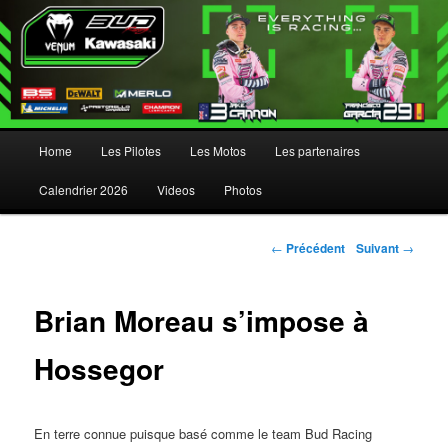
Menu principal
Home
Les Pilotes
Les Motos
Les partenaires
Aller au contenu principal
Aller au contenu secondaire
Calendrier 2026
Videos
Photos
Navigation des articles
←
Précédent
Suivant
→
Brian Moreau s’impose à
Hossegor
En terre connue puisque basé comme le team Bud Racing