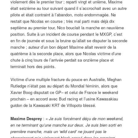
violement dès le premier tour ; reparti vingt et unième, Maxime
était seizième au tour suivant quand il s’accrochait avec un autre
pilote et était contraint à l’abandon, moto endommagée. Ne
restait que Nicolas en course ; très mal parti mais déjà dix
septième au premier tour, Nico bouclait la manche en neuvième
position. Suite à un incident de course pendant le MXGP, c’est
en fin de journée et sous la bruine qu’allait se disputer la seconde
manche ; auteur d’un bon départ Maxime allait revenir de la
quatrième à la seconde place, alors que Nicolas victime d’une
chute à cinq tours de l’arrivée perdait sa onzième place et
terminait hors des points.
Victime d’une multiple fracture du pouce en Australie, Meghan
Rutledge n’était pas au départ du Mondial féminin, alors que
Xavier Boog disputait ce GP– et celui de France le weekend
prochain – en accord avec Bud racing et l’usine Kawasakiau
guidon de la Kawasaki KRT de Villopoto blessé.
Maxime Desprey
: «
Je suis forcément déçu de mon weekend,
en ne terminant qu’une manche sur deux. Je suis bien sorti en
première manche, mais un ‘wild card’ ne jouant pas le
championnat m’a violement block passé dans les premiers