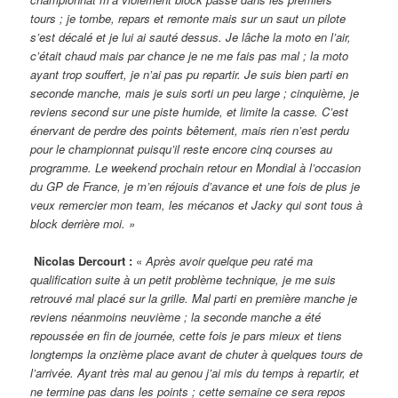
tours ; je tombe, repars et remonte mais sur un saut un pilote
s’est décalé et je lui ai sauté dessus. Je lâche la moto en l’air,
c’était chaud mais par chance je ne me fais pas mal ; la moto
ayant trop souffert, je n’ai pas pu repartir. Je suis bien parti en
seconde manche, mais je suis sorti un peu large ; cinquième, je
reviens second sur une piste humide, et limite la casse. C’est
énervant de perdre des points bêtement, mais rien n’est perdu
pour le championnat puisqu’il reste encore cinq courses au
programme. Le weekend prochain retour en Mondial à l’occasion
du GP de France, je m’en réjouis d’avance et une fois de plus je
veux remercier mon team, les mécanos et Jacky qui sont tous à
block derrière moi. »
Nicolas Dercourt :
«
Après avoir quelque peu raté ma
qualification suite à un petit problème technique, je me suis
retrouvé mal placé sur la grille. Mal parti en première manche je
reviens néanmoins neuvième ; la seconde manche a été
repoussée en fin de journée, cette fois je pars mieux et tiens
longtemps la onzième place avant de chuter à quelques tours de
l’arrivée. Ayant très mal au genou j’ai mis du temps à repartir, et
ne termine pas dans les points ; cette semaine ce sera repos