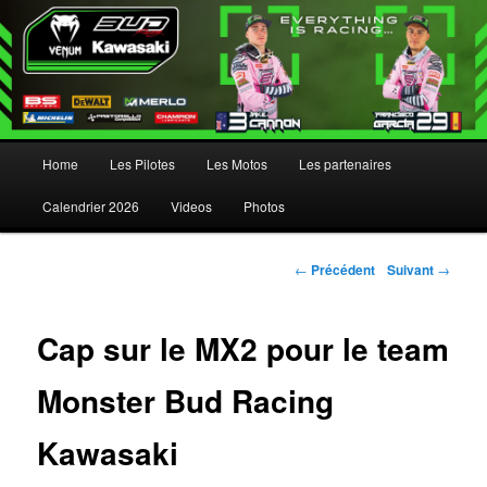
Menu principal
Home
Les Pilotes
Les Motos
Les partenaires
Aller au contenu principal
Aller au contenu secondaire
Calendrier 2026
Videos
Photos
Navigation des articles
←
Précédent
Suivant
→
Cap sur le MX2 pour le team
Monster Bud Racing
Kawasaki