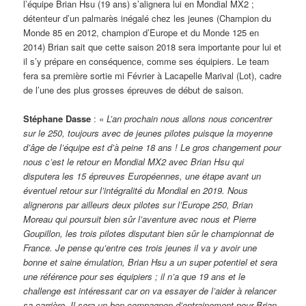
l’équipe Brian Hsu (19 ans) s’alignera lui en Mondial MX2 ;
détenteur d’un palmarès inégalé chez les jeunes (Champion du
Monde 85 en 2012, champion d’Europe et du Monde 125 en
2014) Brian sait que cette saison 2018 sera importante pour lui et
il s’y prépare en conséquence, comme ses équipiers. Le team
fera sa première sortie mi Février à Lacapelle Marival (Lot), cadre
de l’une des plus grosses épreuves de début de saison.
Stéphane Dasse
: «
L’an prochain nous allons nous concentrer
sur le 250, toujours avec de jeunes pilotes puisque la moyenne
d’âge de l’équipe est d’à peine 18 ans ! Le gros changement pour
nous c’est le retour en Mondial MX2 avec Brian Hsu qui
disputera les 15 épreuves Européennes, une étape avant un
éventuel retour sur l’intégralité du Mondial en 2019. Nous
alignerons par ailleurs deux pilotes sur l’Europe 250, Brian
Moreau qui poursuit bien sûr l’aventure avec nous et Pierre
Goupillon, les trois pilotes disputant bien sûr le championnat de
France. Je pense qu’entre ces trois jeunes il va y avoir une
bonne et saine émulation, Brian Hsu a un super potentiel et sera
une référence pour ses équipiers ; il n’a que 19 ans et le
challenge est intéressant car on va essayer de l’aider à relancer
sa carrière. Il sera un bon compagnon d’entrainement pour Brian