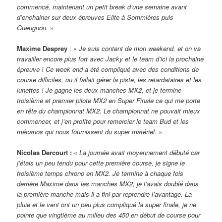
commencé, maintenant un petit break d’une semaine avant
d’enchainer sur deux épreuves Elite à Sommières puis
Gueugnon.
»
Maxime Desprey
: «
Je suis content de mon weekend, et on va
travailler encore plus fort avec Jacky et le team d’ici la prochaine
épreuve ! Ce week end a été compliqué avec des conditions de
course difficiles, ou il fallait gérer la piste, les retardataires et les
lunettes ! Je gagne les deux manches MX2, et je termine
troisième et premier pilote MX2 en Super Finale ce qui me porte
en tête du championnat MX2. Le championnat ne pouvait mieux
commencer, et j’en profite pour remercier le team Bud et les
mécanos qui nous fournissent du super matériel. »
Nicolas Dercourt :
«
La journée avait moyennement débuté car
j’étais un peu tendu pour cette première course, je signe le
troisième temps chrono en MX2. Je termine à chaque fois
derrière Maxime dans les manches MX2, je l’avais doublé dans
la première manche mais il a fini par reprendre l’avantage. La
pluie et le vent ont un peu plus compliqué la super finale, je ne
pointe que vingtième au milieu des 450 en début de course pour