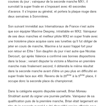
courses du jour ; vainqueur de la seconde manche MX1, il
survolait la super finale en s’imposant avec 40 secondes
d’avance. Il s’impose au général, et portera la plaque rouge dans
deux semaines à Sommières.
Son suivant immédiat aux Internationaux de France n’est autre
que son équipier Maxime Desprey, intraitable en MX2. Vainqueur
de ses deux manches et meilleur pilote MX2 en super finale avec
une troisième place acquise sans ses lunettes qu’il fut obliger de
jeter en cours de manche, Maxime a lui aussi frappé fort pour
son retour en Elite ! Son dauphin du jour n’est autre que Nicolas
Dercourt, qui après Valence a confirmé ses bonnes dispositions
dans la boue ; venant disputer la victoire a Maxime en première
manche mais finalement second, il obtiendra le même résultat
dans la seconde manche avant d’être un peu plus en difficulté en
ème
ème
super finale face aux 450. Revenu de la 20
à la 5
place, il
occupe donc la seconde place du championnat.
Dans la catégorie espoirs disputée samedi, Brian Moreau
Strubhart aurait du signer une journée parfaite. Vainqueur de sa
qualification puis de la première manche, Brian était largement en
tête de la seconde quand il a été disqualifié par les officiels pour