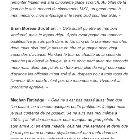
remonter finalement à la cinquième place scratch. Au bilan de la
journée je suis second du classement MX2, un grand merci à
mon mécano, mon entourage et le team Bud pour leur aide. »
Brian Moreau Strubhart
: «
Cela aurait pu être un très bon
weekend, mais je repars déçu. Après avoir gagné ma manche
qualificative je suis parti dans le top cinq de la première manche,
deux tours plus tard je passe en tête et je gagne avec vingt
secondes d’avance. Pendant le tour de chauffe de la seconde
manche j’ai claqué la bougie, je suis donc parti avec ma seconde
moto mais alors que j’étais en tête avec plus de vingt secondes
d’avance les officiels m’ont arrêté au drapeau noir à trois tours de
l’arrivée. Mes efforts n’ont pas été récompensés, vivement la
prochaine épreuve.
»
Meghan Rutledge :
«
Cela ne s’est pas passé aussi bien que
l’an passé, on a encore quelques petits problèmes à régler mais
je suis contente de ce podium. Je ne suis pas moi même à
100%, j’ai fait de mon mieux pour marquer de gros points. Je
suis arrivé ici en étant malade, cela fait une semaine et demi que
je n’ai pas pu m’entrainer physiquement ou à moto donc ce
podium fait du bien. L’objectif sera d’en obtenir un autre la