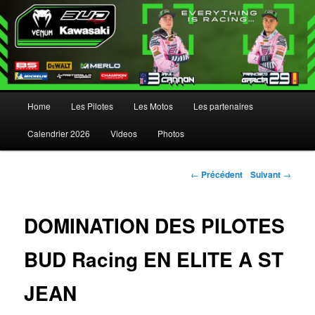
Menu principal
Home
Les Pilotes
Les Motos
Les partenaires
Aller au contenu principal
Aller au contenu secondaire
Calendrier 2026
Videos
Photos
Navigation des articles
←
Précédent
Suivant
→
DOMINATION DES PILOTES
BUD Racing EN ELITE A ST
JEAN