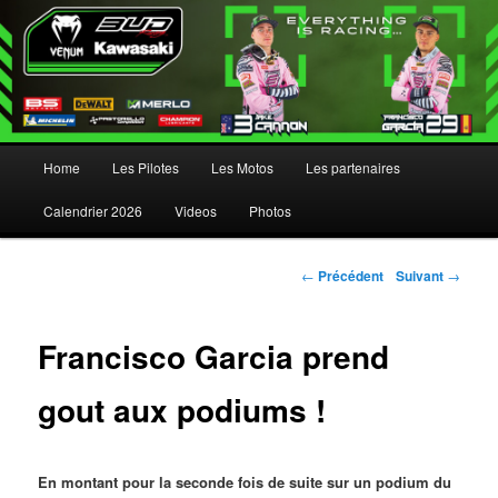
Menu principal
Home
Les Pilotes
Les Motos
Les partenaires
Aller au contenu principal
Aller au contenu secondaire
Calendrier 2026
Videos
Photos
Navigation des articles
←
Précédent
Suivant
→
Francisco Garcia prend
gout aux podiums !
En montant pour la seconde fois de suite sur un podium du