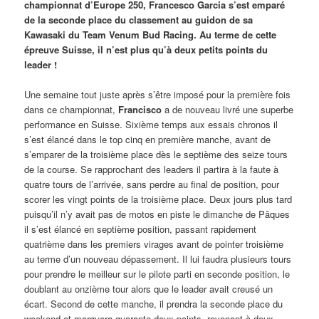
championnat d’Europe 250, Francesco Garcia s’est emparé
de la seconde place du classement au guidon de sa
Kawasaki du Team Venum Bud Racing. Au terme de cette
épreuve Suisse, il n’est plus qu’à deux petits points du
leader !
Une semaine tout juste après s’être imposé pour la première fois
dans ce championnat,
Francisco
a de nouveau livré une superbe
performance en Suisse. Sixième temps aux essais chronos il
s’est élancé dans le top cinq en première manche, avant de
s’emparer de la troisième place dès le septième des seize tours
de la course. Se rapprochant des leaders il partira à la faute à
quatre tours de l’arrivée, sans perdre au final de position, pour
scorer les vingt points de la troisième place. Deux jours plus tard
puisqu’il n’y avait pas de motos en piste le dimanche de Pâques
il s’est élancé en septième position, passant rapidement
quatrième dans les premiers virages avant de pointer troisième
au terme d’un nouveau dépassement. Il lui faudra plusieurs tours
pour prendre le meilleur sur le pilote parti en seconde position, le
doublant au onzième tour alors que le leader avait creusé un
écart. Second de cette manche, il prendra la seconde place du
weekend et marquera quarante-deux points, revenant à deux