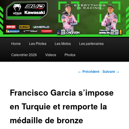
Menu principal
Home
Les Pilotes
Les Motos
Les partenaires
Aller au contenu principal
Aller au contenu secondaire
Calendrier 2026
Videos
Photos
Navigation des articles
←
Précédent
Suivant
→
Francisco Garcia s’impose
en Turquie et remporte la
médaille de bronze