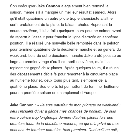
Son coéquipier
Jake Cannon
a également bien terminé la
saison, même s’il a manqué un meilleur résultat samedi. Alors
qu’il était quatrième un autre pilote trop enthousiaste allait le
sortir brutalement de la piste, le faisant chuter. Reprenant la
course onzième, il lui a fallu quelques tours pour se calmer avant
de repartir à l’assaut pour franchir la ligne d’arrivée en septième
position. Il a réalisé une nouvelle belle remontée dans le peloton
pour terminer quatrième de la deuxième manche et au général du
week-end. Lors de cette deuxième manche Jake a été poussé au
large au premier virage d’où il est sorti neuvième, mais il a
rapidement gagné deux places. Après quelques tours, il a réussi
des dépassements décisifs pour remonter à la cinquième place
au huitième tour et, deux tours plus tard, s’emparer de la
quatrième place. Ses efforts lui permettent de terminer huitième
pour sa première saison en championnat d’Europe.
Jake Cannon
: «
Je suis satisfait de mon pilotage ce week-end ;
seul l’incident d’hier a gâché mes chances de podium. Je suis
resté coincé trop longtemps derrière d’autres pilotes lors des
premiers tours de la deuxième manche, ce qui m’a privé de mes
chances de terminer parmi les trois premiers. Quoi qu’il en soit,