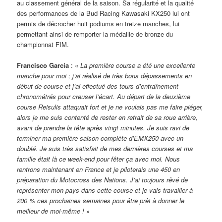
au classement général de la saison. Sa régularité et la qualité
des performances de la Bud Racing Kawasaki KX250 lui ont
permis de décrocher huit podiums en treize manches, lui
permettant ainsi de remporter la médaille de bronze du
championnat FIM.
Francisco Garcia
: «
La première course a été une excellente
manche pour moi ; j’ai réalisé de très bons dépassements en
début de course et j’ai effectué des tours d’entraînement
chronométrés pour creuser l’écart. Au départ de la deuxième
course Reisulis attaquait fort et je ne voulais pas me faire piéger,
alors je me suis contenté de rester en retrait de sa roue arrière,
avant de prendre la tête après vingt minutes. Je suis ravi de
terminer ma première saison complète d’EMX250 avec un
doublé. Je suis très satisfait de mes dernières courses et ma
famille était là ce week-end pour fêter ça avec moi. Nous
rentrons maintenant en France et je piloterais une 450 en
préparation du Motocross des Nations. J’ai toujours rêvé de
représenter mon pays dans cette course et je vais travailler à
200 % ces prochaines semaines pour être prêt à donner le
meilleur de moi-même !
»