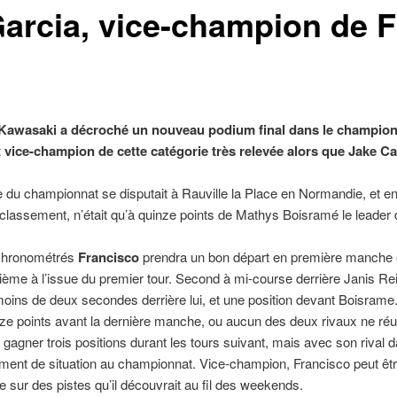
arcia, vice-champion de F
awasaki a décroché un nouveau podium final dans le championn
 vice-champion de cette catégorie très relevée alors que Jake Ca
e du championnat se disputait à Rauville la Place en Normandie, et en 
classement, n’était qu’à quinze points de Mathys Boisramé le leader
chronométrés
Francisco
prendra un bon départ en première manche e
sième à l’issue du premier tour. Second à mi-course derrière Janis Reis
ée moins de deux secondes derrière lui, et une position devant Boisrame.
e points avant la dernière manche, ou aucun des deux rivaux ne réus
t gagner trois positions durant les tours suivant, mais avec son rival d
ement de situation au championnat. Vice-champion, Francisco peut être 
 sur des pistes qu’il découvrait au fil des weekends.