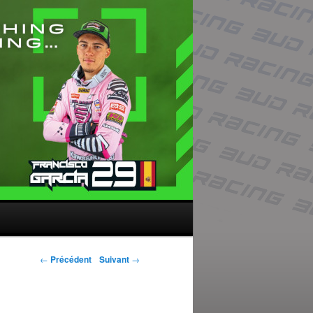
Navigation des
←
Précédent
Suivant
→
articles