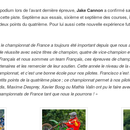
podium lors de l’avant dernière épreuve,
Jake Cannon
a confirmé sa
ur cette piste. Septième aux essais, sixième et septième des courses, 
ux points du quatrième. Pour lui aussi cette nouvelle expérience fut 
 le championnat de France a toujours été important depuis que nous 
réussite avec seize titres de champion, quatre de vice-champion et 
Français et nous sommes un team Français, ces épreuves de champ
rtenaires et les remercier de leur soutien. Cette année le niveau de la 
ionnat, et c’est une bonne école pour nos pilotes. Francisco s’est ba
etits points de la quatrième place ; ce championnat permet à nos pil
is, Maxime Desprey, Xavier Boog ou Mathis Valin ont pu le faire av
hampionnats de France tant que nous le pourrons !
»