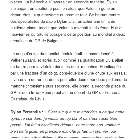
places. La hiérarchie s’inversait en seconde manche, Dylan
s’élançant en septième position alors que Valentin gêné au
départ était lui quatorzième au premier tour. Se battant contre
des spécialistes du sable Dylan allait arracher une brillante
huitième place, tandis que Valentin revenait lui dixième. Huit et
neuvièmes du GP, ils occupent cette position au mondial à deux
semaines du GP de Bulgarie.
Le coup d’envoi du mondial féminin était lui aussi donné à
Valkenswaard, et après avoir dominé sa qualification Livia allait
se battre pour la victoire dans les deux manches. Handicapée
par une fracture d’un doigt, conséquence d’une chute aux essais,
Livia devra serrer les dents pour aller décrocher deux podiums de
manche ; troisième puis seconde, elle prend la seconde place du
GP et sera le weekend prochain au départ du GP de France à
Castelnau de Lévis.
Dylan Ferrandis :
« C’est sûr que je m’attendais a ce que cette
épreuve soit dure, je visais un top dix et ca s’est super bien
passé. J’ai fait d’excellents départs, notre moto sort vraiment
bien de la grille; en première manche je fais un premier tour
moyen, pour finir dixième. En seconde manche je pars dans les