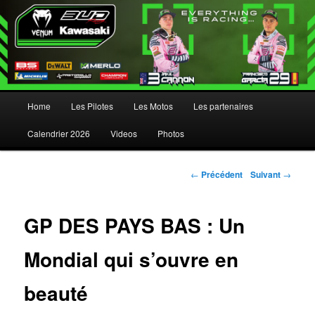
Menu principal
Home
Les Pilotes
Les Motos
Les partenaires
Aller au contenu principal
Aller au contenu secondaire
Calendrier 2026
Videos
Photos
Navigation des articles
←
Précédent
Suivant
→
GP DES PAYS BAS : Un
Mondial qui s’ouvre en
beauté