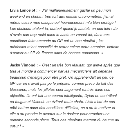
Livia Lancelot :
« J’ai malheureusement gâché un peu mon
weekend en chutant très fort aux essais chronométrés, j’en ai
même cassé mon casque qui heureusement m’a bien protégé !
Les douleurs étaient là, surtout quand je sautais un peu loin ! Je
n’avais pas trop roulé dans le sable en venant ici, dans ces
conditions faire seconde du GP est un bon résultat ; les
médecins m’ont conseillé de rester calme cette semaine, histoire
d’arriver au GP de France dans de bonnes conditions. »
Jacky Vimond :
« C’est un très bon résultat, qui arrive après que
tout le monde à commencer par les mécaniciens ait dépensé
beaucoup d’énergie pour être prêt. On appréhendait un peu ce
GP car on n’avait pas pu le préparer comme prévu du fait des
blessures, mais les pilotes sont largement rentrés dans nos
objectifs. Ils ont fait une course intelligente, Dylan en contrôlant
sa fougue et Valentin en évitant toute chute. Livia s’est de son
côté battue dans des conditions difficiles, on a su la motiver et
elle a su prendre le dessus sur la douleur pour arracher une
superbe seconde place. Tous ces résultats mettent du baume au
cœur ! »