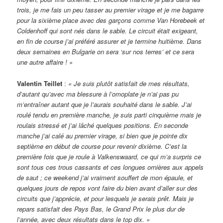
trois, je me fais un peu tasser au premier virage et je me bagarre
pour la sixième place avec des garçons comme Van Horebeek et
Coldenhoff qui sont nés dans le sable. Le circuit était exigeant,
en fin de course j’ai préféré assurer et je termine huitième. Dans
deux semaines en Bulgarie on sera ‘sur nos terres’ et ce sera
une autre affaire ! »
Valentin Teillet
:
« Je suis plutôt satisfait de mes résultats,
d’autant qu’avec ma blessure à l’omoplate je n’ai pas pu
m’entraîner autant que je l’aurais souhaité dans le sable. J’ai
roulé tendu en première manche, je suis parti cinquième mais je
roulais stressé et j’ai lâché quelques positions. En seconde
manche j’ai calé au premier virage, si bien que je pointe dix
septième en début de course pour revenir dixième. C’est la
première fois que je roule à Valkenswaard, ce qui m’a surpris ce
sont tous ces trous cassants et ces longues ornières aux appels
de saut ; ce weekend j’ai vraiment souffert de mon épaule, et
quelques jours de repos vont faire du bien avant d’aller sur des
circuits que j’apprécie, et pour lesquels je serais prêt. Mais je
repars satisfait des Pays Bas, le Grand Prix le plus dur de
l’année, avec deux résultats dans le top dix. »