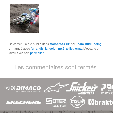
Ce contenu a été publié dans
Motocross GP
par
Team Bud Racing
,
et marqué avec
ferrandis
,
lancelot
,
mx2
,
teillet
,
wmx
. Mettez-le en
favori avec son
permalien
.
Les commentaires sont fermés.