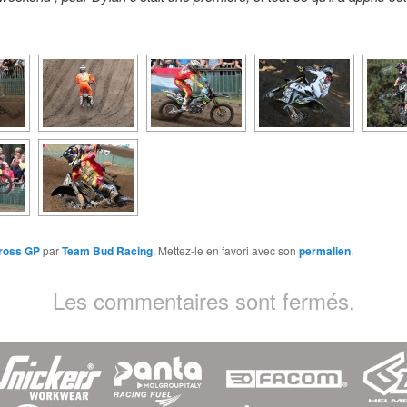
ross GP
par
Team Bud Racing
. Mettez-le en favori avec son
permalien
.
Les commentaires sont fermés.