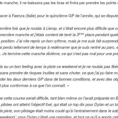
e manche, il ne baissera pas les bras et finira par prendre les point
cer à Faenza (Italie) pour le quinzième GP de l’année, qui se dispu
emière fois que je roulais à Lierop, et c’était encore plus difficile que
première manche et j’étais content de tenir la 3
place pendant quel
ème
osition. J’ai vite repris un bon rythme, mais je me suis fait surprendre
’ai perdu tellement de temps à redémarrer que je suis rentré au parc, 
 Je termine cette manche dixième, ce qui n’est pas mal pour une pre
is eu un bon feeling avec la piste ce weekend et je ne roulais pas libéré
sans prendre de risques inutiles et sans chuter, ce que j’ai pu faire
er les deux derniers GP dans de bonnes conditions, et avec des obje
t plus conformes à ce que l’on connaît. »
e cette course serait difficile, tant bien même on l’avait préparée en B
otes ont atteint l’objectif fixé, qui était un top dix pour Dylan et un t
 la piste, son pilotage était moins coulé qu’à l’entrainement dans le sabl
weekend ; pour Dylan c’était une première, et tout ce qu’il a appris cet