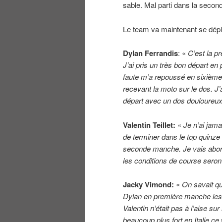
sable. Mal parti dans la second
Le team va maintenant se dépla
Dylan Ferrandis
: «
C’est la pr
J’ai pris un très bon départ en 
faute m’a repoussé en sixième p
recevant la moto sur le dos. J
départ avec un dos douloureux.
Valentin Teillet:
«
Je n’ai jama
de terminer dans le top quinze 
seconde manche. Je vais abord
les conditions de course seron
Jacky Vimond:
«
On savait qu
Dylan en première manche les pil
Valentin n’était pas à l’aise sur
beaucoup plus fort en Italie ce 