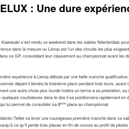
LUX : Une dure expérienc
awasaki s’est rendu ce weekend dans les sables Néerlandais pour l
ience dans la mesure ou Lierop est l’un des circuits les plus exigean
dans ce GP, consolidant leur classement au championnat avant les de
mière expérience à Lierop débuta par une belle manche qualificative,
premier départ il tiendra la troisième place pendant trois tours, avant
ent une autre chute plus lourde mettra un terme à sa prestation, sa 
uelques courbatures dans le dos il se positionnera rapidement en dix
 qui lui permet de consolider sa 8
place au championnat
ème
Valentin Teillet va livrer une courageuse première manche dans ce sabl
squ’à ce qu’il perde trois places en fin de course au profit de pilote