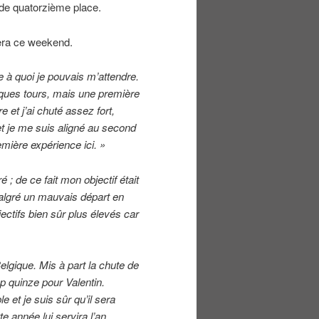
s de quatorzième place.
tera ce weekend.
 ce à quoi je pouvais m’attendre.
ques tours, mais une première
 et j’ai chuté assez fort,
et je me suis aligné au second
mière expérience ici. »
 ; de ce fait mon objectif était
 malgré un mauvais départ en
ctifs bien sûr plus élevés car
elgique. Mis à part la chute de
op quinze pour Valentin.
e et je suis sûr qu’il sera
te année lui servira l’an