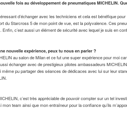
 nouvelle fois au développement de pneumatiques MICHELIN. Quel 
intéressant d’échanger avec les techniciens et cela est bénéfique pour 
ort du Starcross 5 de mon point de vue, est la polyvalence. Ces pne
es. Enfin, c’est aussi un élément de sécurité avec lequel je suis en con
ne nouvelle expérience, peux tu nous en parler ?
CHELIN au salon de Milan et ce fut une super expérience pour moi car j
pu aussi échanger avec de prestigieux pilotes ambassadeurs MICH
ai même pu partager des séances de dédicaces avec lui sur leur stand
LIN.
 MICHELIN, c’est très appréciable de pouvoir compter sur un tel inve
i mon team ainsi que mon entraîneur pour la confiance qu’ils m’appor