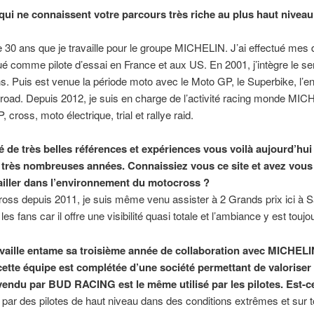
qui ne connaissent votre parcours très riche au plus haut niveau
 de 30 ans que je travaille pour le groupe MICHELIN. J’ai effectué mes
olué comme pilote d’essai en France et aux US. En 2001, j’intègre le se
ns. Puis est venue la période moto avec le Moto GP, le Superbike, l’
f road. Depuis 2012, je suis en charge de l’activité racing monde M
 cross, moto électrique, trial et rallye raid.
né de très belles références et expériences vous voilà aujourd’hui
très nombreuses années. Connaissiez vous ce site et avez vous 
vailler dans l’environnement du motocross ?
oss depuis 2011, je suis même venu assister à 2 Grands prix ici à Sa
les fans car il offre une visibilité quasi totale et l’ambiance y est toujo
ille entame sa troisième année de collaboration avec MICHELIN
ette équipe est complétée d’une société permettant de valoriser 
vendu par BUD RACING est le même utilisé par les pilotes. Est-
par des pilotes de haut niveau dans des conditions extrêmes et sur t