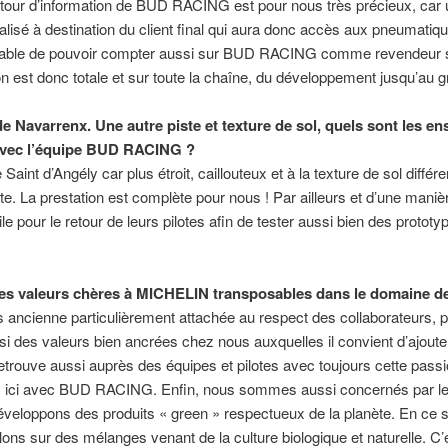
etour d’information de BUD RACING est pour nous très précieux, car un
ialisé à destination du client final qui aura donc accès aux pneumati
réciable de pouvoir compter aussi sur BUD RACING comme revendeur sp
ion est donc totale et sur toute la chaîne, du développement jusqu’au g
 de Navarrenx. Une autre piste et texture de sol, quels sont les e
 avec l’équipe BUD RACING ?
e Saint d’Angély car plus étroit, caillouteux et à la texture de sol diffé
. La prestation est complète pour nous ! Par ailleurs et d’une manière
 pour le retour de leurs pilotes afin de tester aussi bien des prototy
 les valeurs chères à MICHELIN transposables dans le domaine de
ncienne particulièrement attachée au respect des collaborateurs, part
i des valeurs bien ancrées chez nous auxquelles il convient d’ajouter
 retrouve aussi auprès des équipes et pilotes avec toujours cette passi
s ici avec BUD RACING. Enfin, nous sommes aussi concernés par le 
éveloppons des produits « green » respectueux de la planète. En ce 
lons sur des mélanges venant de la culture biologique et naturelle. C’