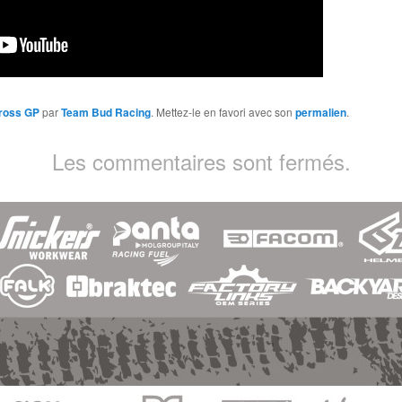
ross GP
par
Team Bud Racing
. Mettez-le en favori avec son
permalien
.
Les commentaires sont fermés.