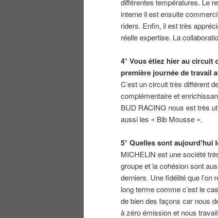
différentes températures. Le r
interne il est ensuite commerc
riders. Enfin, il est très app
réelle expertise. La collaborat
4° Vous étiez hier au circuit
première journée de travail
C’est un circuit très différent d
complémentaire et enrichissante
BUD RACING nous est très utile
aussi les « Bib Mousse ».
5° Quelles sont aujourd’hui
MICHELIN est une société très a
groupe et la cohésion sont auss
derniers. Une fidélité que l’on
long terme comme c’est le ca
de bien des façons car nous d
à zéro émission et nous travail