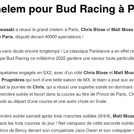
helem pour Bud Racing à P
wasaki
a réussi le grand chelem à Paris,
Chris Blose
et
Matt Moss
 Paris
, disputé devant 40000 spectateurs !
ra sans doute encore longtemps ! La classique Parisienne a en effet r
quipe Bud Racing ce millésime 2022 gardera une saveur toute particuliè
squetaires engagés en SX2, avec d’un côté
Chris Blose
et
Matt Mos
 Prugnières
qui sort d’une belle saison de MX, le team a joué aux a
it la journée de
Chris
, qui a réussi une superbe soirée en dominant 
emière soirée et favori dans la course au titre de Prince de Paris, C
te au départ d’une course et une autre chute en finale.
emière soirée samedi après trois manches solides (6/4/4),
Matt Mos
ans les trois courses du jour ! Net vainqueur de cette seconde soirée,
rince de Bercy devant son compatriote Jace Owen et son coéquipier Ch