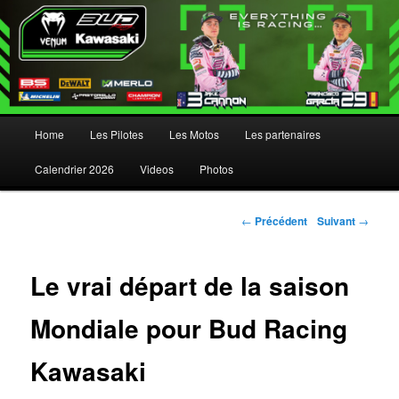
Menu principal
Home
Les Pilotes
Les Motos
Les partenaires
Aller au contenu principal
Aller au contenu secondaire
Calendrier 2026
Videos
Photos
Navigation des articles
←
Précédent
Suivant
→
Le vrai départ de la saison
Mondiale pour Bud Racing
Kawasaki