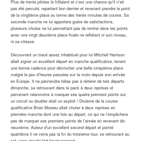
Plus de trente pilotes le frôlaient et c’est une chance qu’il n’ait
pas été percuté, repartant bon dernier et revenant prendre le point
de la vingtième place au terme des trente minutes de course. Sa
seconde manche ne lui apportera guère de satisfactions,
plusieurs chutes ne lui permettant pas de rentrer dans les points
avec une vingt deuxième place finale ne reflétant ni son niveau,
ni sa vitesse.
Découvrant un tracé assez inhabituel pour lui Mitchell Harrison
allait signer un excellent départ en manche qualificative, tenant
une bonne cadence pour décrocher une belle cinquième place
malgré le peu d’heures passées sur la moto depuis son arrivée
en Europe. Il ne parviendra hélas pas à réitérer de tels départs
dimanche, se retrouvant dans le pack à deux reprises et
parvenant néanmoins à marquer ses quatre premiers points sur
un circuit ou doubler était un exploit ! Dixième de la course
qualificative Brian Moreau allait chuter à deux reprises en
première manche dont une fois au départ, ce qui ne l’empêchera
pas de marquer ses premiers points de l’année en revenant dix
neuvième. Auteur d’un excellent second départ et pointé
quatrième il ne verra pas la fin du troisieme tour, se retrouvant au
sol, sans gravité fort heureusement.