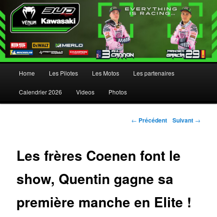
Menu principal
Home
Les Pilotes
Les Motos
Les partenaires
Aller au contenu principal
Aller au contenu secondaire
Calendrier 2026
Videos
Photos
Navigation des articles
←
Précédent
Suivant
→
Les frères Coenen font le
show, Quentin gagne sa
première manche en Elite !