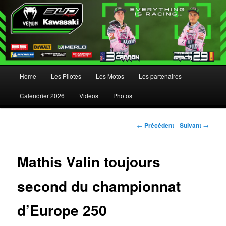
Menu principal
Home
Les Pilotes
Les Motos
Les partenaires
Aller au contenu principal
Aller au contenu secondaire
Calendrier 2026
Videos
Photos
Navigation des articles
←
Précédent
Suivant
→
Mathis Valin toujours
second du championnat
d’Europe 250