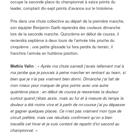
occupe la seconde place du championnat à seize points du
leader, comptant dix-sept points d’avance sur le troisième.
Pris dans une chute collective au départ de la première manche,
son équipier Benjamin Garib reprendra des couleurs dimanche
lors de la seconde manche. Quinzième en début de course, il
reviendra septième à deux tours de l’arrivée très proche du
cinquième ; une petite glissade lui fera perdre du terrain, il
franchira l’arrivée en huitième position.
Mathis Valin
: «
Après ma chute samedi j’avais tellement mal à
ma jambe que je pouvais à peine marcher en rentrant au team, si
bien que je n’ai pas vraiment bien dormi. Dimanche j’ai fait de
mon mieux pour marquer de gros points avec une autre
quatrième place ; en début de course je ressentais la douleur
surtout quand j’étais assis, mais au fur et à mesure du temps la
douleur a été moins vive et à partir de mi-course j’ai pu dépasser
et gagner quelques places. Ce n’est pas vraiment mon type de
circuit préféré, mais ces résultats confirment qu’on a bien
travaillé cet hiver et je suis content de repartir d’ici second au
championnat.
»