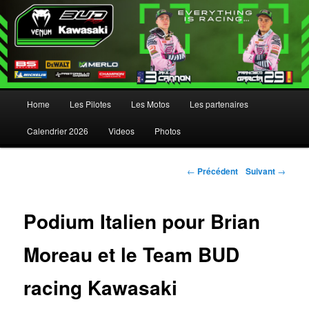
Menu principal
Home
Les Pilotes
Les Motos
Les partenaires
Aller au contenu principal
Aller au contenu secondaire
Calendrier 2026
Videos
Photos
Navigation des articles
←
Précédent
Suivant
→
Podium Italien pour Brian
Moreau et le Team BUD
racing Kawasaki