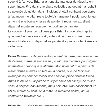
second à l’arrivée, Brian allait ensuite manquer de réussite en
super finale. Pris dans une chute collective au départ il arrachait
sa poignée de guidon dans l’incident et était contraint peu après
à l’abandon ; le bilan reste toutefois largement positif pour lui qui
a montré une bonne vitesse de pointe, à réussi un excellent
départ et monte sur son premier podium de l’année.
La course fut plus compliquée pour Brian Hsu de retour après
quasiment un an sans courir; auteur d’un chrono correct aux
essais il ratera son départ et ne parviendra pas à rouler libéré sur
cette piste.
Brian Moreau
:
« Je suis plutôt content de cette première course
de l’année, même si aux essais j’ai fait trop d’erreurs pour signer
un meilleur chrono que quatrième. Mon holeshot m’a permis de
rester douze minutes en tête de la course, puis de tenir aux
avant postes pour décrocher une seconde place derrière Prado.
Après la chute au départ de la super finale j’ai essayé de rouler
sans la poignée caoutchouc, mais cela était trop handicapant et
j’ai dû rentrer au parc. Cela reste un weekend positif, on va
continuer à travailler dur. »
Brian Hsu
:
« Cela faisait quasiment un an que je n’avais pas