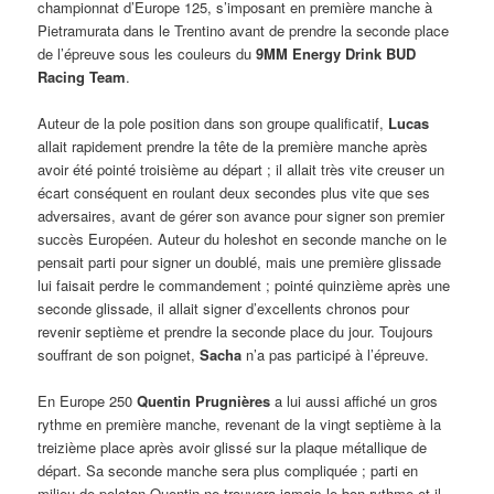
championnat d’Europe 125, s’imposant en première manche à
Pietramurata dans le Trentino avant de prendre la seconde place
de l’épreuve sous les couleurs du
9MM Energy Drink BUD
Racing Team
.
Auteur de la pole position dans son groupe qualificatif,
Lucas
allait rapidement prendre la tête de la première manche après
avoir été pointé troisième au départ ; il allait très vite creuser un
écart conséquent en roulant deux secondes plus vite que ses
adversaires, avant de gérer son avance pour signer son premier
succès Européen. Auteur du holeshot en seconde manche on le
pensait parti pour signer un doublé, mais une première glissade
lui faisait perdre le commandement ; pointé quinzième après une
seconde glissade, il allait signer d’excellents chronos pour
revenir septième et prendre la seconde place du jour. Toujours
souffrant de son poignet,
Sacha
n’a pas participé à l’épreuve.
En Europe 250
Quentin Prugnières
a lui aussi affiché un gros
rythme en première manche, revenant de la vingt septième à la
treizième place après avoir glissé sur la plaque métallique de
départ. Sa seconde manche sera plus compliquée ; parti en
milieu de peloton Quentin ne trouvera jamais le bon rythme et il