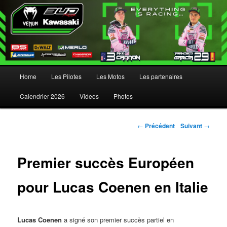
Menu principal
Home
Les Pilotes
Les Motos
Les partenaires
Aller au contenu principal
Aller au contenu secondaire
Calendrier 2026
Videos
Photos
Navigation des articles
←
Précédent
Suivant
→
Premier succès Européen
pour Lucas Coenen en Italie
Lucas Coenen
a signé son premier succès partiel en