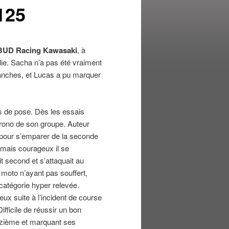
125
BUD Racing Kawasaki
, à
lie. Sacha n’a pas été vraiment
manches, et Lucas a pu marquer
s de pose. Dès les essais
hrono de son groupe. Auteur
t pour s’emparer de la seconde
é mais courageux il se
t second et s’attaquait au
 moto n’ayant pas souffert,
 catégorie hyper relevée.
eux suite à l’incident de course
ifficile de réussir un bon
nzième et marquant ses