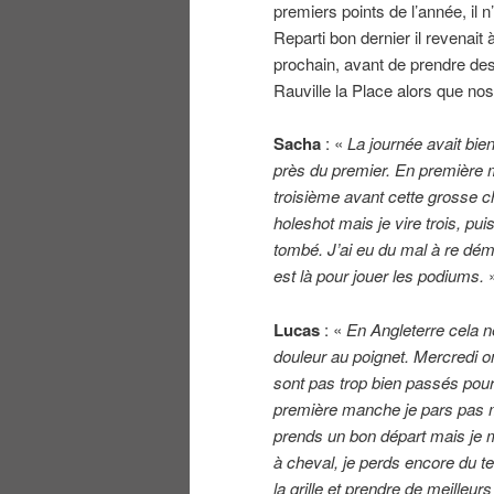
premiers points de l’année, il n
Reparti bon dernier il revenait 
prochain, avant de prendre des
Rauville la Place alors que n
Sacha
: «
La journée avait bie
près du premier. En première m
troisième avant cette grosse c
holeshot mais je vire trois, pui
tombé. J’ai eu du mal à re démarr
est là pour jouer les podiums.
Lucas
: «
En Angleterre cela n
douleur au poignet. Mercredi on a
sont pas trop bien passés pour m
première manche je pars pas ma
prends un bon départ mais je me 
à cheval, je perds encore du tem
la grille et prendre de meilleur