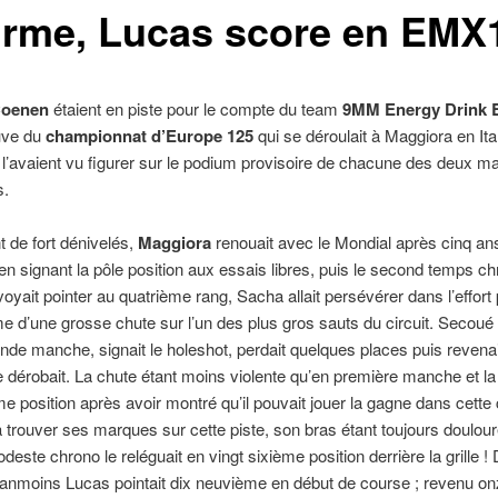
irme, Lucas score en EMX
oenen
étaient en piste pour le compte du team
9MM Energy Drink 
uve du
championnat d’Europe 125
qui se déroulait à Maggiora en Ita
 l’avaient vu figurer sur le podium provisoire de chacune des deux 
s.
t de fort dénivelés,
Maggiora
renouait avec le Mondial après cinq an
en signant la pôle position aux essais libres, puis le second temps c
voyait pointer au quatrième rang, Sacha allait persévérer dans l’effor
time d’une grosse chute sur l’un des plus gros sauts du circuit. Secou
nde manche, signait le holeshot, perdait quelques places puis revenai
e dérobait. La chute étant moins violente qu’en première manche et la
ième position après avoir montré qu’il pouvait jouer la gagne dans cette
 à trouver ses marques sur cette piste, son bras étant toujours doulour
ste chrono le reléguait en vingt sixième position derrière la grille ! D
éanmoins Lucas pointait dix neuvième en début de course ; revenu o