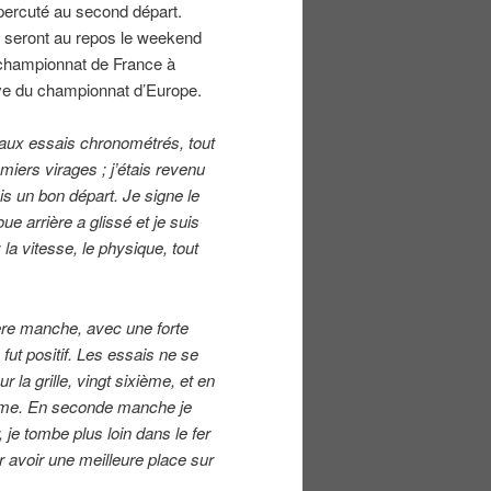
it percuté au second départ.
tes seront au repos le weekend
u championnat de France à
uve du championnat d’Europe.
 aux essais chronométrés, tout
iers virages ; j’étais revenu
s un bon départ. Je signe le
ue arrière a glissé et je suis
 la vitesse, le physique, tout
ière manche, avec une forte
 fut positif. Les essais ne se
r la grille, vingt sixième, et en
zième. En seconde manche je
, je tombe plus loin dans le fer
ur avoir une meilleure place sur