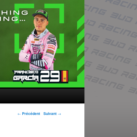
Navigation des
←
Précédent
Suivant
→
articles