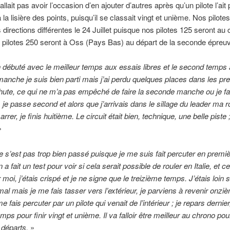
’allait pas avoir l’occasion d’en ajouter d’autres après qu’un pilote l’a
à la lisière des points, puisqu’il se classait vingt et unième. Nos pilo
 directions différentes le 24 Juillet puisque nos pilotes 125 seront a
os pilotes 250 seront à Oss (Pays Bas) au départ de la seconde épre
n débuté avec le meilleur temps aux essais libres et le second temps
anche je suis bien parti mais j’ai perdu quelques places dans les prem
hute, ce qui ne m’a pas empêché de faire la seconde manche ou je fai
s je passe second et alors que j’arrivais dans le sillage du leader ma ro
er, je finis huitième. Le circuit était bien, technique, une belle piste ;
»
e s’est pas trop bien passé puisque je me suis fait percuter en prem
 fait un test pour voir si cela serait possible de rouler en Italie, et ce
oi, j’étais crispé et je ne signe que le treizième temps. J’étais loin su
l mais je me fais tasser vers l’extérieur, je parviens à revenir on
fais percuter par un pilote qui venait de l’intérieur ; je repars dernier
ps pour finir vingt et unième. Il va falloir être meilleur au chrono po
s départs.
»