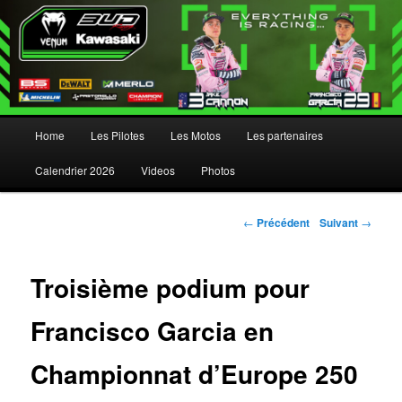
Menu principal
Home
Les Pilotes
Les Motos
Les partenaires
Aller au contenu principal
Aller au contenu secondaire
Calendrier 2026
Videos
Photos
Navigation des articles
←
Précédent
Suivant
→
Troisième podium pour
Francisco Garcia en
Championnat d’Europe 250