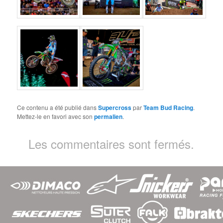
Ce contenu a été publié dans
Supercross
par
Team Bud Racing
.
Mettez-le en favori avec son
permalien
.
Les commentaires sont fermés.