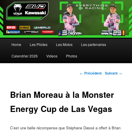
Menu principal
Home
Les Pilotes
Les Motos
Les partenaires
Aller au contenu principal
Aller au contenu secondaire
Calendrier 2026
Videos
Photos
Navigation des articles
←
Précédent
Suivant
→
Brian Moreau à la Monster
Energy Cup de Las Vegas
C’est une belle récompense que Stéphane Dassé a offert à Brian