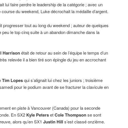
t lui faire perdre le leadership de la catégorie ; avec un
 course du weekend, Luke décrochait la médaille d’argent.
ait progresser tout au long du weekend ; auteur de quelques
e peu le top cinq suite à un abandon dimanche dans la
l Harrison
était de retour au sein de l’équipe le temps d’un
ès relevée il a bien tiré son épingle du jeu en accrochant
ne
Tim Lopes
qui s’alignait lui chez les juniors ; troisième
 samedi pour le podium avant de se fracturer la clavicule en
ement en piste à Vancouver (Canada) pour la seconde
Monde. En SX2
Kyle Peters
et
Cole Thompson
se sont
preuve, alors qu’en SX1
Justin Hill
s’est classé onzième.