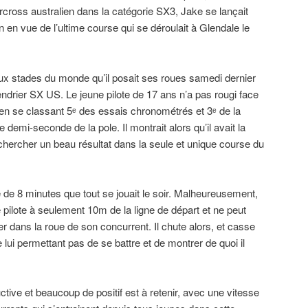
cross australien dans la catégorie SX3, Jake se lançait
 en vue de l’ultime course qui se déroulait à Glendale le
ux stades du monde qu’il posait ses roues samedi dernier
endrier SX US. Le jeune pilote de 17 ans n’a pas rougi face
e en se classant 5ᵉ des essais chronométrés et 3ᵉ de la
emi-seconde de la pole. Il montrait alors qu’il avait la
r chercher un beau résultat dans la seule et unique course du
e de 8 minutes que tout se jouait le soir. Malheureusement,
pilote à seulement 10m de la ligne de départ et ne peut
dans la roue de son concurrent. Il chute alors, et casse
lui permettant pas de se battre et de montrer de quoi il
ctive et beaucoup de positif est à retenir, avec une vitesse