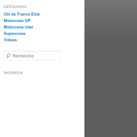
CATÉGORIES
Cht de France Elite
Motocross GP
Motocross inter
Supercross
Videos
Recherche
FACEBOOK