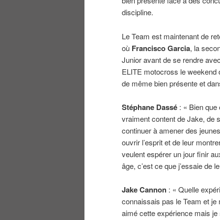
bien présente face à des concu
discipline.
Le Team est maintenant de retou
où
Francisco Garcia
, la seco
Junior avant de se rendre avec
ELITE motocross le weekend d’a
de même bien présente et dans
Stéphane Dassé
: « Bien que c
vraiment content de Jake, de s
continuer à amener des jeunes
ouvrir l’esprit et de leur mont
veulent espérer un jour finir au
âge, c’est ce que j’essaie de l
Jake Cannon
: « Quelle expéri
connaissais pas le Team et je m
aimé cette expérience mais je 