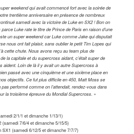
super weekend qui avait commencé fort avec la soirée de
 notre trentième anniversaire en présence de nombreux
 continué samedi avec la victoire de Luke en SX2 ! Bon on
rce Luke rate le titre de Prince de Paris en raison d’une
reste un super weekend car Luke comme Jake qui disputait
se nous ont fait plaisir, sans oublier le petit Tim Lopes qui
u’à cette chute. Nous avons reçu au team plus de
t de la capitale et du supercross aidant, c’était super de
 aident. Loin de là il y avait un autre Supercross à
 bien passé avec une cinquième et une sixième place en
os objectifs. Ce fut plus difficile en 450, Matt Moss se
’a pas performé comme on l’attendait, rendez-vous dans
ur la troisième épreuve du Mondial Supercross.
»
amedi 2/1/1 et dimanche 1/13/1)
 (samedi 7/6/4 et dimanche 5/15/5)
en SX1 (samedi 6/12/5 et dimanche 7/7/7)