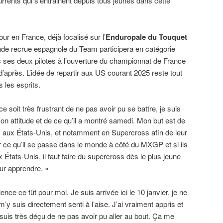
rrents qui s’entrainent depuis tous jeunes dans cette
r en France, déjà focalisé sur l’
Enduropale du Touquet
nde recrue espagnole du Team participera en catégorie
 ses deux pilotes à l’ouverture du championnat de France
près. L’idée de repartir aux US courant 2025 reste tout
 les esprits.
e soit très frustrant de ne pas avoir pu se battre, je suis
on attitude et de ce qu’il a montré samedi. Mon but est de
 aux États-Unis, et notamment en Supercross afin de leur
rer ce qu’il se passe dans le monde à côté du MXGP et si ils
x États-Unis, il faut faire du supercross dès le plus jeune
eur apprendre. »
ence ce fût pour moi. Je suis arrivée ici le 10 janvier, je ne
’y suis directement senti à l’aise. J’ai vraiment appris et
suis très déçu de ne pas avoir pu aller au bout. Ça me