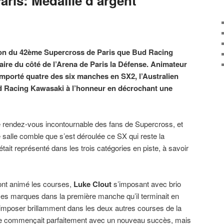
ris: Médaille d’argent
ion du 42ème Supercross de Paris que Bud Racing
saire du côté de l’Arena de Paris la Défense. Animateur
remporté quatre des six manches en SX2, l’Australien
d Racing Kawasaki à l’honneur en décrochant une
le rendez-vous incontournable des fans de Supercross, et
 salle comble que s’est déroulée ce SX qui reste la
ait représenté dans les trois catégories en piste, à savoir
ont animé les courses,
Luke Clout
s’imposant avec brio
 ses marques dans la première manche qu’il terminait en
s’imposer brillamment dans les deux autres courses de la
he commençait parfaitement avec un nouveau succès, mais