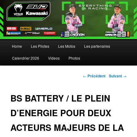
Menu principal
Home
Les Pilotes
Les Motos
Les partenaires
Aller au contenu principal
Aller au contenu secondaire
Calendrier 2026
Videos
Photos
Navigation des articles
←
Précédent
Suivant
→
BS BATTERY / LE PLEIN
D’ENERGIE POUR DEUX
ACTEURS MAJEURS DE LA