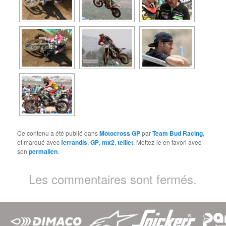
Ce contenu a été publié dans
Motocross GP
par
Team Bud Racing
,
et marqué avec
ferrandis
,
GP
,
mx2
,
teillet
. Mettez-le en favori avec
son
permalien
.
Les commentaires sont fermés.