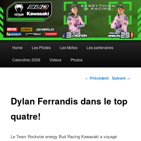
Menu principal
Home
Les Pilotes
Les Motos
Les partenaires
Aller au contenu principal
Aller au contenu secondaire
Calendrier 2026
Videos
Photos
Navigation des articles
←
Précédent
Suivant
→
Dylan Ferrandis dans le top
quatre!
Le Team Rockstar energy Bud Racing Kawasaki a voyagé