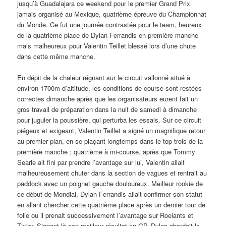
jusqu’à Guadalajara ce weekend pour le premier Grand Prix
jamais organisé au Mexique, quatrième épreuve du Championnat
du Monde. Ce fut une journée contrastée pour le team, heureux
de la quatrième place de Dylan Ferrandis en première manche
mais malheureux pour Valentin Teillet blessé lors d’une chute
dans cette même manche.
En dépit de la chaleur régnant sur le circuit vallonné situé à
environ 1700m d’altitude, les conditions de course sont restées
correctes dimanche après que les organisateurs eurent fait un
gros travail de préparation dans la nuit de samedi à dimanche
pour juguler la poussière, qui perturba les essais. Sur ce circuit
piégeux et exigeant, Valentin Teillet a signé un magnifique retour
au premier plan, en se plaçant longtemps dans le top trois de la
première manche ; quatrième à mi-course, après que Tommy
Searle ait fini par prendre l’avantage sur lui, Valentin allait
malheureusement chuter dans la section de vagues et rentrait au
paddock avec un poignet gauche douloureux. Meilleur rookie de
ce début de Mondial, Dylan Ferrandis allait confirmer son statut
en allant chercher cette quatrième place après un dernier tour de
folie ou il prenait successivement l’avantage sur Roelants et
Tixier. Signant là son meilleur résultat en GP, Dylan abordait la