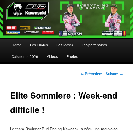
Menu principal
Home
Les Pilotes
Les Motos
Les partenaires
Aller au contenu principal
Aller au contenu secondaire
Calendrier 2026
Videos
Photos
Navigation des articles
←
Précédent
Suivant
→
Elite Sommiere : Week-end
difficile !
Le team Rockstar Bud Racing Kawasaki a vécu une mauvaise