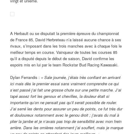
vingt et unième.
A Herbault ou se disputait la première épreuve du championnat
de France 85, David Herbreteau n’a laissé aucune chance à ses
rivaux, s’imposant dans les trois manches avec à chaque fois le
meilleur temps en course. Vainqueur de toutes les courses 85
qu’il a disputé depuis le début de saison, David confirme les
espoirs mis en lui par le team Rockstar Bud Racing Kawasaki.
Dylan Ferrandis :
« Sale journée, j’étais très confiant en arrivant
ici mais dès le premier essai sans vraiment comprendre ce qui
s’est passé j’ai fait une grosse chute sur une petite marche. J’ai
tapé assez fort les genoux et chevilles, la douleur était si
importante qu’on ne pensait pas qu’il serait possible de rouler.
J’ai serré les dents pour assurer un peu de points, ce fut très dur
et douloureux notamment avec le genou droit ; j’avais du mal à
plier la jambe et je n’avais pas trop de sensibilité avec mon frein
arrière. Dans les ornières notamment j’ai souffert, mais je marque
un peu de points en attendant des jours meilleurs. »