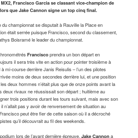
 MX2, Francisco Garcia se classant vice-champion de
alors que Jake Cannon signe un top cinq final.
e du championnat se disputait à Rauville la Place en
ion était serrée puisque Francisco, second du classement,
Mathys Boisramé le leader du championnat.
chronométrés
Francisco
prendra un bon départ en
urs il sera très vite en action pour pointer troisième à
 à mi-course derrière Janis Reisulis – l’un des pilotes
d’arrivée moins de deux secondes derrière lui, et une position
 les deux hommes n’était plus que de onze points avant la
 deux rivaux ne réussissait son départ ; huitième au
agner trois positions durant les tours suivant, mais avec son
il n’allait pas y avoir de renversement de situation au
ancisco peut être fier de cette saison où il a décroché
istes qu’il découvrait au fil des weekends.
podium lors de l’avant dernière épreuve,
Jake Cannon
a