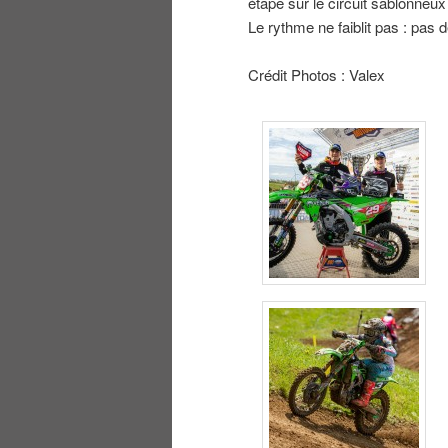
étape sur le circuit sablonneu
Le rythme ne faiblit pas : pas d
Crédit Photos : Valex