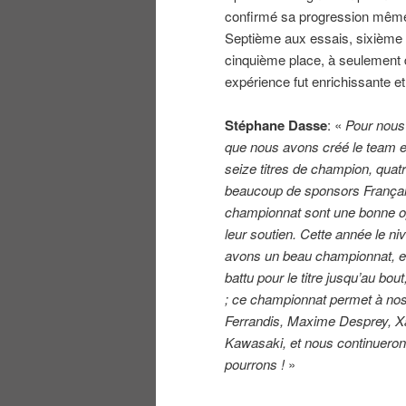
confirmé sa progression même s’
Septième aux essais, sixième e
cinquième place, à seulement d
expérience fut enrichissante et 
Stéphane Dasse
: «
Pour nous 
que nous avons créé le team 
seize titres de champion, quat
beaucoup de sponsors Françai
championnat sont une bonne opp
leur soutien. Cette année le ni
avons un beau championnat, et 
battu pour le titre jusqu’au bou
; ce championnat permet à no
Ferrandis, Maxime Desprey, Xa
Kawasaki, et nous continueron
pourrons !
»