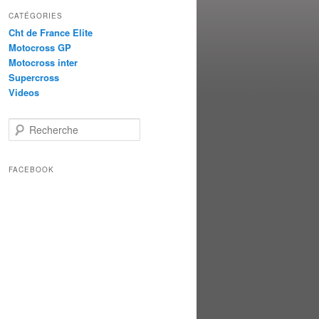
CATÉGORIES
Cht de France Elite
Motocross GP
Motocross inter
Supercross
Videos
Recherche
FACEBOOK