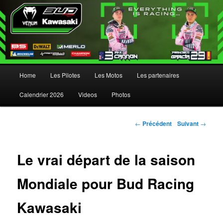
Menu principal
Home
Les Pilotes
Les Motos
Les partenaires
Aller au contenu principal
Aller au contenu secondaire
Calendrier 2026
Videos
Photos
Navigation des articles
←
Précédent
Suivant
→
Le vrai départ de la saison
Mondiale pour Bud Racing
Kawasaki