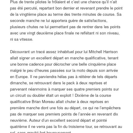
Plus de trente pilotes le frôlaient et c’est une chance qu’il n’ait
pas été percuté, repartant bon dernier et revenant prendre le point
de la vingtième place au terme des trente minutes de course. Sa
seconde manche ne lui apportera guère de satisfactions,
plusieurs chutes ne lui permettant pas de rentrer dans les points
avec une vingt deuxième place finale ne reflétant ni son niveau,
ni sa vitesse.
Découvrant un tracé assez inhabituel pour lui Mitchell Harrison
allait signer un excellent départ en manche qualificative, tenant
une bonne cadence pour décrocher une belle cinquième place
malgré le peu d’heures passées sur la moto depuis son arrivée
en Europe. Il ne parviendra hélas pas à réitérer de tels départs
dimanche, se retrouvant dans le pack à deux reprises et
parvenant néanmoins à marquer ses quatre premiers points sur
un circuit ou doubler était un exploit ! Dixième de la course
qualificative Brian Moreau allait chuter à deux reprises en
première manche dont une fois au départ, ce qui ne l’empêchera
pas de marquer ses premiers points de l’année en revenant dix
neuvième. Auteur d’un excellent second départ et pointé
quatrième il ne verra pas la fin du troisieme tour, se retrouvant au
sol, sans gravité fort heureusement.