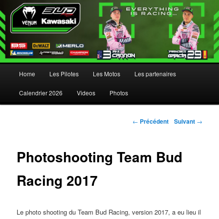
Menu principal
Home
Les Pilotes
Les Motos
Les partenaires
Aller au contenu principal
Aller au contenu secondaire
Calendrier 2026
Videos
Photos
Navigation des articles
←
Précédent
Suivant
→
Photoshooting Team Bud
Racing 2017
Le photo shooting du Team Bud Racing, version 2017, a eu lieu il