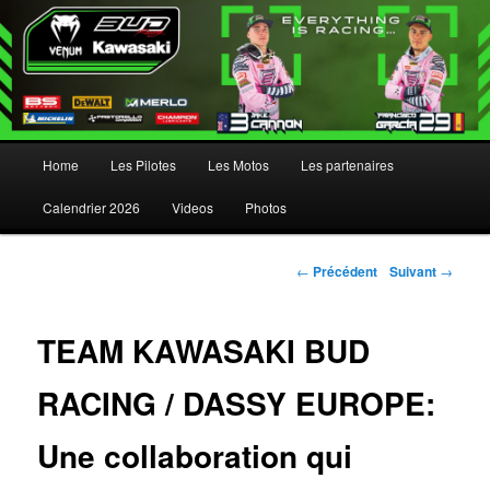
Menu principal
Home
Les Pilotes
Les Motos
Les partenaires
Aller au contenu principal
Aller au contenu secondaire
Calendrier 2026
Videos
Photos
Navigation des articles
←
Précédent
Suivant
→
TEAM KAWASAKI BUD
RACING / DASSY EUROPE:
Une collaboration qui