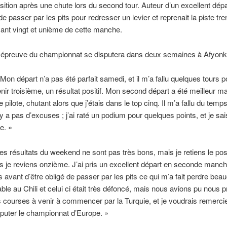
tion après une chute lors du second tour. Auteur d’un excellent dépar
nt de passer par les pits pour redresser un levier et reprenait la piste t
ssant vingt et unième de cette manche.
e épreuve du championnat se disputera dans deux semaines à Afyonk
 Mon départ n’a pas été parfait samedi, et il m’a fallu quelques tours
enir troisième, un résultat positif. Mon second départ a été meilleur ma
e pilote, chutant alors que j’étais dans le top cinq. Il m’a fallu du te
y a pas d’excuses ; j’ai raté un podium pour quelques points, et je sais 
e. »
es résultats du weekend ne sont pas très bons, mais je retiens le pos
 je reviens onzième. J’ai pris un excellent départ en seconde manche,
s avant d’être obligé de passer par les pits ce qui m’a fait perdre b
ble au Chili et celui ci était très défoncé, mais nous avions pu nous
 courses à venir à commencer par la Turquie, et je voudrais remerci
sputer le championnat d’Europe. »