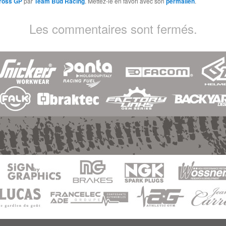
ross GP
par
Team Bud Racing
. Mettez-le en favori avec son
permalien
.
Les commentaires sont fermés.