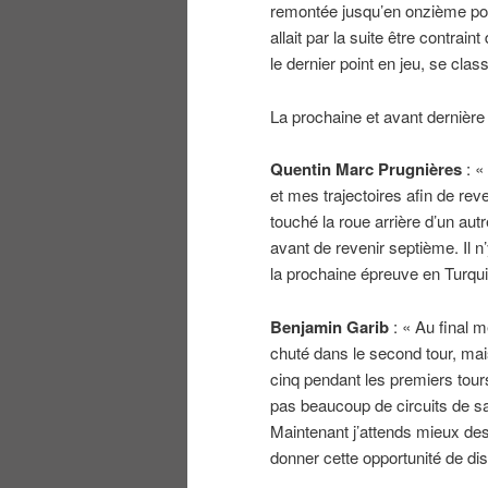
remontée jusqu’en onzième posi
allait par la suite être contrai
le dernier point en jeu, se cla
La prochaine et avant dernièr
Quentin Marc Prugnières
: «
et mes trajectoires afin de rev
touché la roue arrière d’un autr
avant de revenir septième. Il n’
la prochaine épreuve en Turqui
Benjamin Garib
: « Au final m
chuté dans le second tour, mais
cinq pendant les premiers tour
pas beaucoup de circuits de sa
Maintenant j’attends mieux des
donner cette opportunité de di