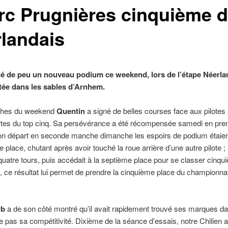
rc Prugnières cinquième d
landais
é de peu un nouveau podium ce weekend, lors de l’étape Néerl
tée dans les sables d’Arnhem.
ches du weekend
Quentin
a signé de belles courses face aux pilotes 
portes du top cinq. Sa persévérance a été récompensée samedi en pre
on départ en seconde manche dimanche les espoirs de podium étaient bi
lace, chutant après avoir touché la roue arrière d’une autre pilote ; r
quatre tours, puis accédait à la septième place pour se classer cinqu
, ce résultat lui permet de prendre la cinquième place du championna
ib
a de son côté montré qu’il avait rapidement trouvé ses marques da
 pas sa compétitivité. Dixième de la séance d’essais, notre Chilien al