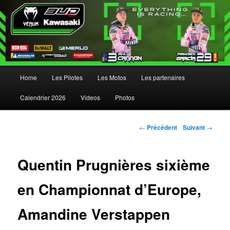
Menu principal
Home
Les Pilotes
Les Motos
Les partenaires
Aller au contenu principal
Aller au contenu secondaire
Calendrier 2026
Videos
Photos
Navigation des articles
←
Précédent
Suivant
→
Quentin Prugnières sixième
en Championnat d’Europe,
Amandine Verstappen