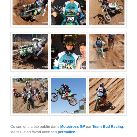
Ce contenu a été publié dans
Motocross GP
par
Team Bud Racing
.
Mettez-le en favori avec son
permalien
.