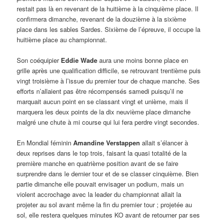
restait pas là en revenant de la huitième à la cinquième place. Il
confirmera dimanche, revenant de la douzième à la sixième
place dans les sables Sardes. Sixième de l’épreuve, il occupe la
huitième place au championnat.
Son coéquipier
Eddie Wade
aura une moins bonne place en
grille après une qualification difficile, se retrouvant trentième puis
vingt troisième à l’issue du premier tour de chaque manche. Ses
efforts n’allaient pas être récompensés samedi puisqu’il ne
marquait aucun point en se classant vingt et unième, mais il
marquera les deux points de la dix neuvième place dimanche
malgré une chute à mi course qui lui fera perdre vingt secondes.
En Mondial féminin
Amandine Verstappen
allait s’élancer à
deux reprises dans le top trois, faisant la quasi totalité de la
première manche en quatrième position avant de se faire
surprendre dans le dernier tour et de se classer cinquième. Bien
partie dimanche elle pouvait envisager un podium, mais un
violent accrochage avec la leader du championnat allait la
projeter au sol avant même la fin du premier tour ; projetée au
sol, elle restera quelques minutes KO avant de retourner par ses