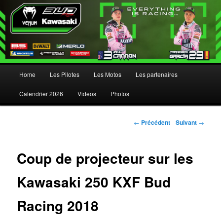
Menu principal
Home
Les Pilotes
Les Motos
Les partenaires
Aller au contenu principal
Aller au contenu secondaire
Calendrier 2026
Videos
Photos
Navigation des articles
←
Précédent
Suivant
→
Coup de projecteur sur les
Kawasaki 250 KXF Bud
Racing 2018