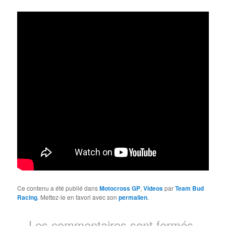
Ce contenu a été publié dans
Motocross GP
,
Videos
par
Team Bud
Racing
. Mettez-le en favori avec son
permalien
.
Les commentaires sont fermés.