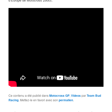
d’Europe de Motocross 250cc.
Ce contenu a été publié dans
Motocross GP
,
Videos
par
Team Bud
Racing
. Mettez-le en favori avec son
permalien
.