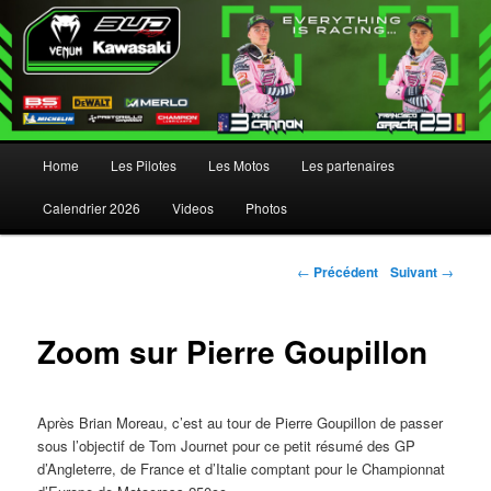
Menu principal
Home
Les Pilotes
Les Motos
Les partenaires
Aller au contenu principal
Aller au contenu secondaire
Calendrier 2026
Videos
Photos
Navigation des articles
←
Précédent
Suivant
→
Zoom sur Pierre Goupillon
Après Brian Moreau, c’est au tour de Pierre Goupillon de passer
sous l’objectif de Tom Journet pour ce petit résumé des GP
d’Angleterre, de France et d’Italie comptant pour le Championnat