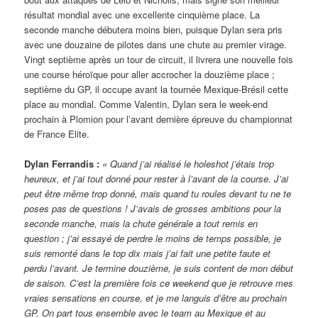
résultat mondial avec une excellente cinquième place. La
seconde manche débutera moins bien, puisque Dylan sera pris
avec une douzaine de pilotes dans une chute au premier virage.
Vingt septième après un tour de circuit, il livrera une nouvelle fois
une course héroïque pour aller accrocher la douzième place ;
septième du GP, il occupe avant la tournée Mexique-Brésil cette
place au mondial. Comme Valentin, Dylan sera le week-end
prochain à Plomion pour l’avant dernière épreuve du championnat
de France Elite.
Dylan Ferrandis :
« Quand j’ai réalisé le holeshot j’étais trop
heureux, et j’ai tout donné pour rester à l’avant de la course. J’ai
peut être même trop donné, mais quand tu roules devant tu ne te
poses pas de questions ! J’avais de grosses ambitions pour la
seconde manche, mais la chute générale a tout remis en
question ; j’ai essayé de perdre le moins de temps possible, je
suis remonté dans le top dix mais j’ai fait une petite faute et
perdu l’avant. Je termine douzième, je suis content de mon début
de saison. C’est la première fois ce weekend que je retrouve mes
vraies sensations en course, et je me languis d’être au prochain
GP. On part tous ensemble avec le team au Mexique et au