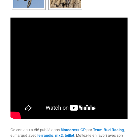
Ce contenu a été publié dans
Motocross GP
par
Team Bud Racing
,
et marqué avec
ferrandis
,
mx2
,
teillet
. Mettez-le en favori avec son