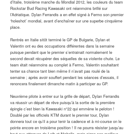
d’Italie, troisième manche du Mondial 2012, les couleurs du team
Rockstar Bud Racing Kawasaki ont néanmoins brillé sur
l’Adriatique. Dylan Ferrandis a en effet signé à Fermo son premier
‘holeshot’ mondial, avant d’enchaîner sur une superbe cinquième
place.
Rentrés en Italie sitôt terminé le GP de Bulgarie, Dylan et
Valentin ont eu des occupations différentes dans la semaine
puisque pendant que le premier s’entrainait normalement le
second devait récupérer des séquelles de sa violente chute. Le
team était néanmoins au complet à Fermo, Valentin souhaitant
tenter sa chance tant bien même il n’avait pas roulé de la
semaine ; après avoir souffert pendant les séances d’essais, il
renoncera finalement dimanche matin à participer au GP.
Neuvième pilote à entrer sur la grille de départ, Dylan Ferrandis
va réussir un départ de rêve puisqu’à la sortie de la première
épingle c’est bien la Kawasaki n°22 qui emmène le peloton !
Doublé par les officiels KTM durant le premier tour, Dylan
donnera tout ce qu’il a pour tenir la cadence et à mi-course on le
pointe encore en troisième position ! Il ne pourra résister jusqu’au
bout aux attaques de Leib et Nicholls, mais signe son meilleur