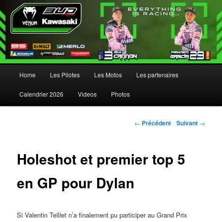
Menu principal
Home
Les Pilotes
Les Motos
Les partenaires
Aller au contenu principal
Aller au contenu secondaire
Calendrier 2026
Videos
Photos
Navigation des articles
←
Précédent
Suivant
→
Holeshot et premier top 5
en GP pour Dylan
Si Valentin Teillet n’a finalement pu participer au Grand Prix