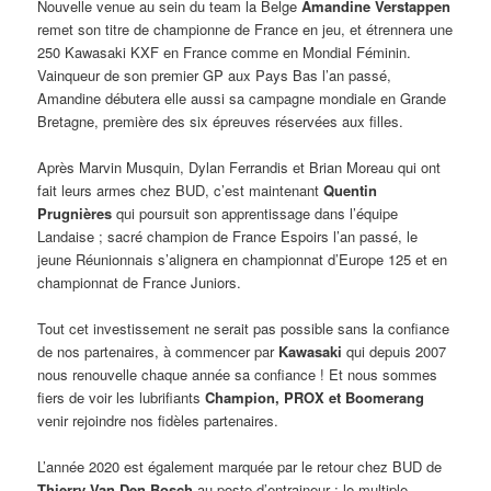
Nouvelle venue au sein du team la Belge
Amandine Verstappen
remet son titre de championne de France en jeu, et étrennera une
250 Kawasaki KXF en France comme en Mondial Féminin.
Vainqueur de son premier GP aux Pays Bas l’an passé,
Amandine débutera elle aussi sa campagne mondiale en Grande
Bretagne, première des six épreuves réservées aux filles.
Après Marvin Musquin, Dylan Ferrandis et Brian Moreau qui ont
fait leurs armes chez BUD, c’est maintenant
Quentin
Prugnières
qui poursuit son apprentissage dans l’équipe
Landaise ; sacré champion de France Espoirs l’an passé, le
jeune Réunionnais s’alignera en championnat d’Europe 125 et en
championnat de France Juniors.
Tout cet investissement ne serait pas possible sans la confiance
de nos partenaires, à commencer par
Kawasaki
qui depuis 2007
nous renouvelle chaque année sa confiance ! Et nous sommes
fiers de voir les lubrifiants
Champion, PROX et Boomerang
venir rejoindre nos fidèles partenaires.
L’année 2020 est également marquée par le retour chez BUD de
Thierry Van Den Bosch
au poste d’entraineur ; le multiple