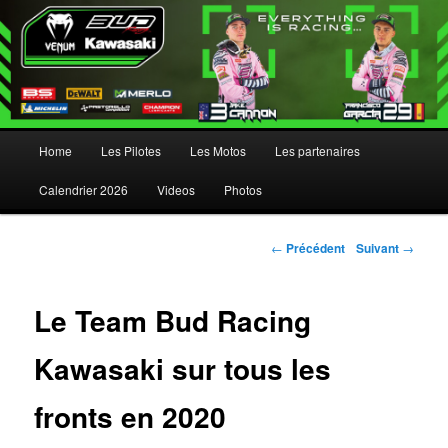
Menu principal
Home
Les Pilotes
Les Motos
Les partenaires
Aller au contenu principal
Aller au contenu secondaire
Calendrier 2026
Videos
Photos
Navigation des articles
←
Précédent
Suivant
→
Le Team Bud Racing
Kawasaki sur tous les
fronts en 2020