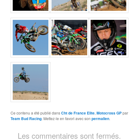
Ce contenu a été publié dans
Cht de France Elite
,
Motocross GP
par
Team Bud Racing
. Mettez-le en favori avec son
permalien
.
Les commentaires sont fermés.