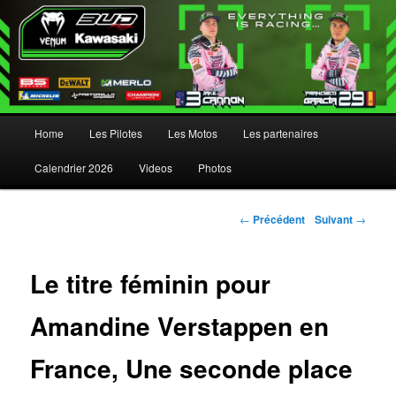
Menu principal
Home
Les Pilotes
Les Motos
Les partenaires
Aller au contenu principal
Aller au contenu secondaire
Calendrier 2026
Videos
Photos
Navigation des articles
←
Précédent
Suivant
→
Le titre féminin pour
Amandine Verstappen en
France, Une seconde place