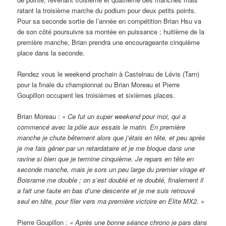
ratant la troisième marche du podium pour deux petits points.
Pour sa seconde sortie de l’année en compétition Brian Hsu va
de son côté poursuivre sa montée en puissance ; huitième de la
première manche, Brian prendra une encourageante cinquième
place dans la seconde.
Rendez vous le weekend prochain à Castelnau de Lévis (Tarn)
pour la finale du championnat ou Brian Moreau et Pierre
Goupillon occupent les troisièmes et sixièmes places.
Brian Moreau :
« Ce fut un super weekend pour moi, qui a
commencé avec la pôle aux essais le matin. En première
manche je chute bêtement alors que j’étais en tête, et peu après
je me fais gêner par un retardataire et je me bloque dans une
ravine si bien que je termine cinquième. Je repars en tête en
seconde manche, mais je sors un peu large du premier virage et
Boisrame me double ; on s’est doublé et re doublé, finalement il
a fait une faute en bas d’une descente et je me suis retrouvé
seul en tête, pour filer vers ma première victoire en Elite MX2. »
Pierre Goupillon :
« Après une bonne séance chrono je pars dans