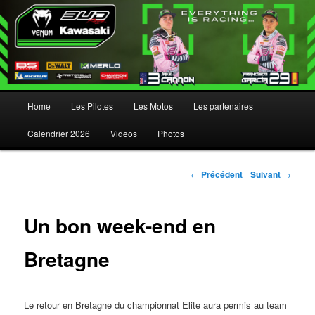
Menu principal
Home
Les Pilotes
Les Motos
Les partenaires
Aller au contenu principal
Aller au contenu secondaire
Calendrier 2026
Videos
Photos
Navigation des articles
←
Précédent
Suivant
→
Un bon week-end en
Bretagne
Le retour en Bretagne du championnat Elite aura permis au team