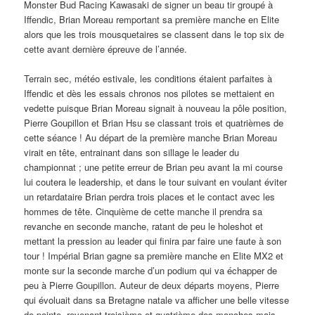
Monster Bud Racing Kawasaki de signer un beau tir groupé à
Iffendic, Brian Moreau remportant sa première manche en Elite
alors que les trois mousquetaires se classent dans le top six de
cette avant dernière épreuve de l’année.
Terrain sec, météo estivale, les conditions étaient parfaites à
Iffendic et dès les essais chronos nos pilotes se mettaient en
vedette puisque Brian Moreau signait à nouveau la pôle position,
Pierre Goupillon et Brian Hsu se classant trois et quatrièmes de
cette séance ! Au départ de la première manche Brian Moreau
virait en tête, entrainant dans son sillage le leader du
championnat ; une petite erreur de Brian peu avant la mi course
lui coutera le leadership, et dans le tour suivant en voulant éviter
un retardataire Brian perdra trois places et le contact avec les
hommes de tête. Cinquième de cette manche il prendra sa
revanche en seconde manche, ratant de peu le holeshot et
mettant la pression au leader qui finira par faire une faute à son
tour ! Impérial Brian gagne sa première manche en Elite MX2 et
monte sur la seconde marche d’un podium qui va échapper de
peu à Pierre Goupillon. Auteur de deux départs moyens, Pierre
qui évoluait dans sa Bretagne natale va afficher une belle vitesse
de pointe, revenant troisième et quatrième des manches mais