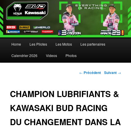
Menu principal
Home
Les Pilotes
Les Motos
Les partenaires
Aller au contenu principal
Aller au contenu secondaire
Calendrier 2026
Videos
Photos
Navigation des articles
←
Précédent
Suivant
→
CHAMPION LUBRIFIANTS &
KAWASAKI BUD RACING
DU CHANGEMENT DANS LA