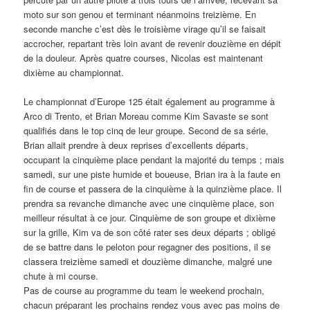
moto sur son genou et terminant néanmoins treizième. En
seconde manche c’est dès le troisième virage qu’il se faisait
accrocher, repartant très loin avant de revenir douzième en dépit
de la douleur. Après quatre courses, Nicolas est maintenant
dixième au championnat.
Le championnat d’Europe 125 était également au programme à
Arco di Trento, et Brian Moreau comme Kim Savaste se sont
qualifiés dans le top cinq de leur groupe. Second de sa série,
Brian allait prendre à deux reprises d’excellents départs,
occupant la cinquième place pendant la majorité du temps ; mais
samedi, sur une piste humide et boueuse, Brian ira à la faute en
fin de course et passera de la cinquième à la quinzième place. Il
prendra sa revanche dimanche avec une cinquième place, son
meilleur résultat à ce jour. Cinquième de son groupe et dixième
sur la grille, Kim va de son côté rater ses deux départs ; obligé
de se battre dans le peloton pour regagner des positions, il se
classera treizième samedi et douzième dimanche, malgré une
chute à mi course.
Pas de course au programme du team le weekend prochain,
chacun préparant les prochains rendez vous avec pas moins de