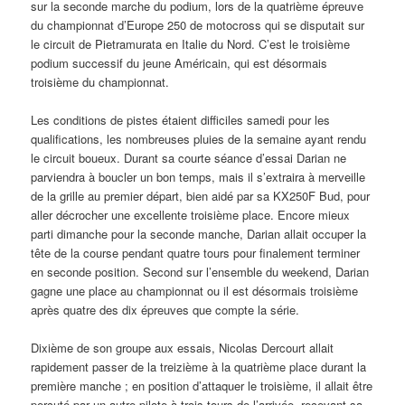
sur la seconde marche du podium, lors de la quatrième épreuve
du championnat d’Europe 250 de motocross qui se disputait sur
le circuit de Pietramurata en Italie du Nord. C’est le troisième
podium successif du jeune Américain, qui est désormais
troisième du championnat.
Les conditions de pistes étaient difficiles samedi pour les
qualifications, les nombreuses pluies de la semaine ayant rendu
le circuit boueux. Durant sa courte séance d’essai Darian ne
parviendra à boucler un bon temps, mais il s’extraira à merveille
de la grille au premier départ, bien aidé par sa KX250F Bud, pour
aller décrocher une excellente troisième place. Encore mieux
parti dimanche pour la seconde manche, Darian allait occuper la
tête de la course pendant quatre tours pour finalement terminer
en seconde position. Second sur l’ensemble du weekend, Darian
gagne une place au championnat ou il est désormais troisième
après quatre des dix épreuves que compte la série.
Dixième de son groupe aux essais, Nicolas Dercourt allait
rapidement passer de la treizième à la quatrième place durant la
première manche ; en position d’attaquer le troisième, il allait être
percuté par un autre pilote à trois tours de l’arrivée, recevant sa