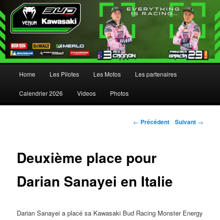
Menu principal
Home
Les Pilotes
Les Motos
Les partenaires
Aller au contenu principal
Aller au contenu secondaire
Calendrier 2026
Videos
Photos
Navigation des articles
←
Précédent
Suivant
→
Deuxième place pour
Darian Sanayei en Italie
Darian Sanayei a placé sa Kawasaki Bud Racing Monster Energy