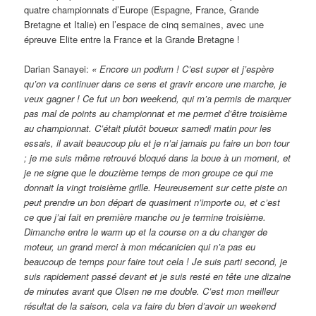
quatre championnats d’Europe (Espagne, France, Grande
Bretagne et Italie) en l’espace de cinq semaines, avec une
épreuve Elite entre la France et la Grande Bretagne !
Darian Sanayei:
« Encore un podium ! C’est super et j’espère
qu’on va continuer dans ce sens et gravir encore une marche, je
veux gagner ! Ce fut un bon weekend, qui m’a permis de marquer
pas mal de points au championnat et me permet d’être troisième
au championnat. C’était plutôt boueux samedi matin pour les
essais, il avait beaucoup plu et je n’ai jamais pu faire un bon tour
; je me suis même retrouvé bloqué dans la boue à un moment, et
je ne signe que le douzième temps de mon groupe ce qui me
donnait la vingt troisième grille. Heureusement sur cette piste on
peut prendre un bon départ de quasiment n’importe ou, et c’est
ce que j’ai fait en première manche ou je termine troisième.
Dimanche entre le warm up et la course on a du changer de
moteur, un grand merci à mon mécanicien qui n’a pas eu
beaucoup de temps pour faire tout cela ! Je suis parti second, je
suis rapidement passé devant et je suis resté en tête une dizaine
de minutes avant que Olsen ne me double. C’est mon meilleur
résultat de la saison, cela va faire du bien d’avoir un weekend