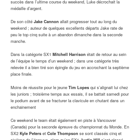
succès dans l’ultime course du weekend, Luke décrochait la
médaille d’argent.
De son côté
Jake Cannon
allait progresser tout au long du
weekend ; auteur de quelques excellents départs Jake rate de
peu le top cinq suite à un abandon dimanche dans la seconde
manche.
Dans la catégorie SX1
Mitchell Harrison
était de retour au sein
de l’équipe le temps d’un weekend ; dans une catégorie très
relevée il a bien tiré son épingle du jeu en accrochant la septième
place finale.
Moins de réussite pour le jeune
Tim Lopes
qui s’alignait lui chez
les juniors ; troisième temps aux essais, il se battait samedi pour
le podium avant de se fracturer la clavicule en chutant dans un
enchainement
Ce weekend le team était également en piste à Vancouver
(Canada) pour la seconde épreuve du championnat du Monde. En
SX2
Kyle Peters
et
Cole Thompson
se sont classés cinq et
sixième de l’épreuve, alors qu’en SX1
Justin Hill
s’est classé