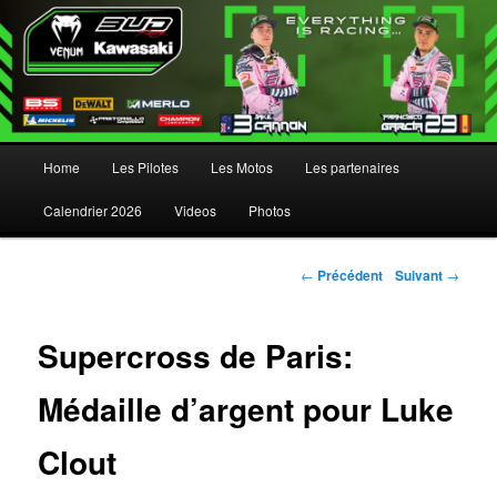
Menu principal
Home
Les Pilotes
Les Motos
Les partenaires
Aller au contenu principal
Aller au contenu secondaire
Calendrier 2026
Videos
Photos
Navigation des articles
←
Précédent
Suivant
→
Supercross de Paris:
Médaille d’argent pour Luke
Clout