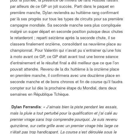
par ailleurs de ce GP un joli succès. Parti dans le paquet en
première manche, Dylan reviendra au huitième rang confirmant
par là ses progrès sur tous les types de circuits pour sa première
campagne mondiale. Sa seconde manche sera plus compliquée
malgré un super départ en seconde position puisque deux chutes
le retarderont ; reparti seizième après la seconde chute, il se
classera finalement onzième, consolidant sa neuvième place au
championnat. Pour Valentin qui n’avait pu s’entrainer qu’une fois
à moto avant ce GP, ce GP était avant tout une bonne séance
d’entrainement et le résultat final a été meilleur que ce que l’on
pouvait attendre. Revenu de la dix huitième à la onzième place
en première manche, il confirmera avec une douzième place en
seconde manche et de bons chronos et fin de course qu’il faudra
compter sur lui dès la prochaine étape du Mondial, dans deux
semaines en République Tchèque.
Dylan Ferrandis
:
« J’aimais bien la piste pendant les essais,
mais la pluie a tout perturbé pour la qualification et j’ai calé au
premier virage sans trop comprendre pourquoi. Je suis revenu
quinzième, sur cette grille avec un premier virage très large ce
n’était pas trop handicapant. La course s’est déroulée sous le