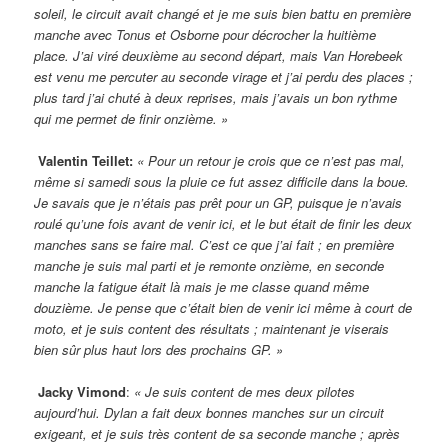
soleil, le circuit avait changé et je me suis bien battu en première
manche avec Tonus et Osborne pour décrocher la huitième
place. J’ai viré deuxième au second départ, mais Van Horebeek
est venu me percuter au seconde virage et j’ai perdu des places ;
plus tard j’ai chuté à deux reprises, mais j’avais un bon rythme
qui me permet de finir onzième. »
Valentin Teillet:
« Pour un retour je crois que ce n’est pas mal,
même si samedi sous la pluie ce fut assez difficile dans la boue.
Je savais que je n’étais pas prêt pour un GP, puisque je n’avais
roulé qu’une fois avant de venir ici, et le but était de finir les deux
manches sans se faire mal. C’est ce que j’ai fait ; en première
manche je suis mal parti et je remonte onzième, en seconde
manche la fatigue était là mais je me classe quand même
douzième. Je pense que c’était bien de venir ici même à court de
moto, et je suis content des résultats ; maintenant je viserais
bien sûr plus haut lors des prochains GP. »
Jacky Vimond
:
« Je suis content de mes deux pilotes
aujourd’hui. Dylan a fait deux bonnes manches sur un circuit
exigeant, et je suis très content de sa seconde manche ; après