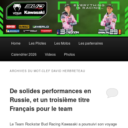
Menu principal
Home
Les Pilotes
Les Motos
Les partenaires
Aller au contenu principal
Aller au contenu secondaire
Calendrier 2026
Videos
Photos
ARCHIVES DU MOT-CLEF
DAVID HERBRETEAU
De solides performances en
Russie, et un troisième titre
Français pour le team
Le Team Rockstar Bud Racing Kawasaki a poursuivi son voyage