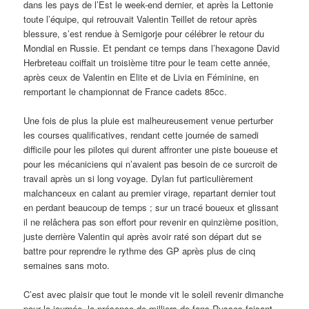
dans les pays de l’Est le week-end dernier, et après la Lettonie
toute l’équipe, qui retrouvait Valentin Teillet de retour après
blessure, s’est rendue à Semigorje pour célébrer le retour du
Mondial en Russie. Et pendant ce temps dans l’hexagone David
Herbreteau coiffait un troisième titre pour le team cette année,
après ceux de Valentin en Elite et de Livia en Féminine, en
remportant le championnat de France cadets 85cc.
Une fois de plus la pluie est malheureusement venue perturber
les courses qualificatives, rendant cette journée de samedi
difficile pour les pilotes qui durent affronter une piste boueuse et
pour les mécaniciens qui n’avaient pas besoin de ce surcroit de
travail après un si long voyage. Dylan fut particulièrement
malchanceux en calant au premier virage, repartant dernier tout
en perdant beaucoup de temps ; sur un tracé boueux et glissant
il ne relâchera pas son effort pour revenir en quinzième position,
juste derrière Valentin qui après avoir raté son départ dut se
battre pour reprendre le rythme des GP après plus de cinq
semaines sans moto.
C’est avec plaisir que tout le monde vit le soleil revenir dimanche
pour la journée, la présence de milliers de fans Russes faisant