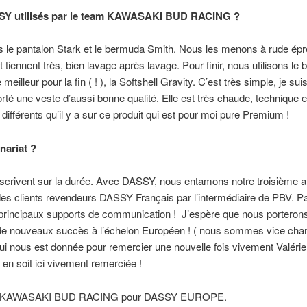
SSY utilisés par le team KAWASAKI BUD RACING ?
ns le pantalon Stark et le bermuda Smith. Nous les menons à rude épre
et tiennent très, bien lavage après lavage. Pour finir, nous utilisons le
e meilleur pour la fin ( ! ), la Softshell Gravity. C’est très simple, je 
rté une veste d’aussi bonne qualité. Elle est très chaude, technique et 
différents qu’il y a sur ce produit qui est pour moi pure Premium !
nariat ?
nscrivent sur la durée. Avec DASSY, nous entamons notre troisième a
es clients revendeurs DASSY Français par l’intermédiaire de PBV. Pa
 principaux supports de communication ! J’espère que nous porterons
x de nouveaux succès à l’échelon Européen ! ( nous sommes vice ch
 qui nous est donnée pour remercier une nouvelle fois vivement Valérie
 en soit ici vivement remerciée !
 Team KAWASAKI BUD RACING pour DASSY EUROPE.