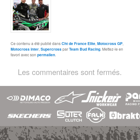
Ce contenu a été publié dans
Cht de France Elite
,
Motocross GP
,
Motocross inter
,
Supercross
par
Team Bud Racing
. Mettez-le en
favori avec son
permalien
.
Les commentaires sont fermés.