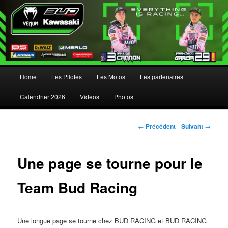
Menu principal
Home
Les Pilotes
Les Motos
Les partenaires
Aller au contenu principal
Aller au contenu secondaire
Calendrier 2026
Videos
Photos
Navigation des articles
←
Précédent
Suivant
→
Une page se tourne pour le
Team Bud Racing
Une longue page se tourne chez BUD RACING et BUD RACING