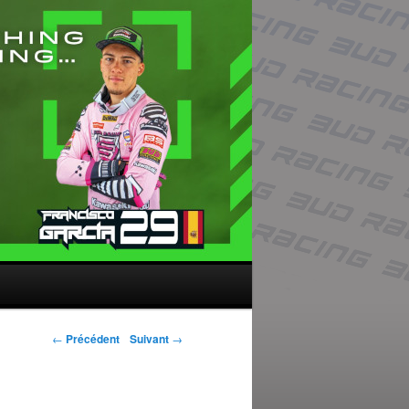
Navigation des
←
Précédent
Suivant
→
articles