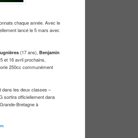
onnats chaque année. Avec le
ellement lancé le 5 mars avec
rugnières
(17 ans),
Benjamin
 et 16 avril prochains,
égorie 250cc communément
dans les deux classes –
ortira officiellement dans
e Grande-Bretagne à
en
.