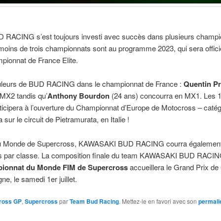
RACING s’est toujours investi avec succès dans plusieurs champi
ins de trois championnats sont au programme 2023, qui sera offici
pionnat de France Elite.
couleurs de BUD RACING dans le championnat de France :
Quentin P
 MX2 tandis qu’
Anthony Bourdon
(24 ans) concourra en MX1. Les 15
pera à l’ouverture du Championnat d’Europe de Motocross – cat
ur le circuit de Pietramurata, en Italie !
u Monde de Supercross, KAWASAKI BUD RACING courra également 
s par classe. La composition finale du team KAWASAKI BUD RACING s
ionnat du Monde FIM de Supercross
accueillera le Grand Prix d
, le samedi 1er juillet.
ross GP
,
Supercross
par
Team Bud Racing
. Mettez-le en favori avec son
permali