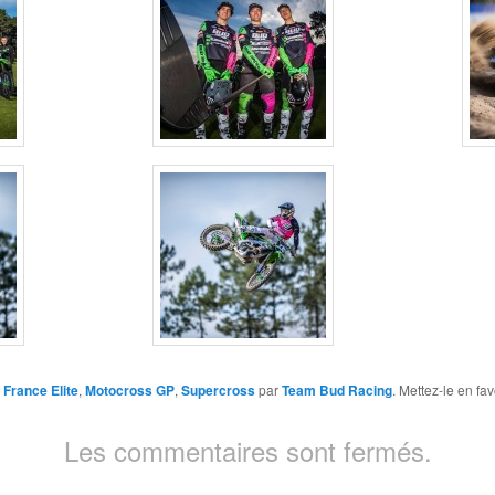
 France Elite
,
Motocross GP
,
Supercross
par
Team Bud Racing
. Mettez-le en fa
Les commentaires sont fermés.