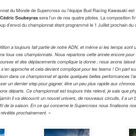
nnat du Monde de Supercross ou l’équipe Bud Racing Kawasaki est l
Cédric Soubeyras
sera l’un de nos quatre pilotes. La composition fin
up d’envoi du championnat étant programmé le 1 Juillet prochain d
ition a toujours fait partie de notre ADN, et même si les temps son
dans tous ces championnats. Nous repartons cette année encore pour 
ourses et des déplacements complique la donne ; nous avons laissé
n s’en approche et cela devient compliqué pour les teams ! On part su
ison dans ce championnat et après quelques belles performances l’an 
 passer un dernier step pour gagner, être un peu plus rapide aux chron
 bons départs. Ce championnat est toujours très relevé, je sais que phy
amin il va découvrir un nouvel univers, de nouveaux circuits, il a un b
fil de la saison. En ce qui concerne le Supercross nous finalisons no
t révélés prochainement.
»