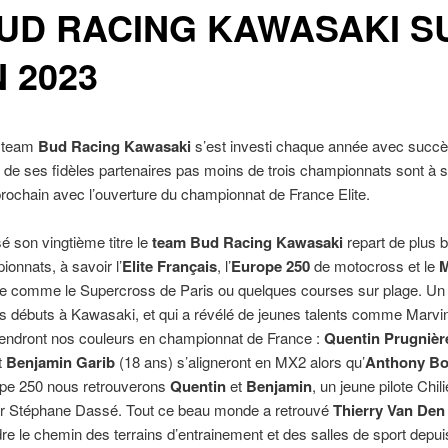
UD RACING KAWASAKI S
 2023
e team
Bud Racing Kawasaki
s’est investi chaque année avec succè
 de ses fidèles partenaires pas moins de trois championnats sont à
 prochain avec l’ouverture du championnat de France Elite.
é son vingtième titre le
team Bud Racing Kawasaki
repart de plus b
onnats, à savoir l’
Elite Français
, l’
Europe 250
de motocross et le
M
ige comme le Supercross de Paris ou quelques courses sur plage. U
ses débuts à Kawasaki, et qui a révélé de jeunes talents comme Marv
éfendront nos couleurs en championnat de France :
Quentin Prugnièr
t
Benjamin Garib
(18 ans) s’aligneront en MX2 alors qu’
Anthony B
pe 250 nous retrouverons
Quentin
et
Benjamin
, un jeune pilote Chil
 par Stéphane Dassé. Tout ce beau monde a retrouvé
Thierry Van Den
re le chemin des terrains d’entrainement et des salles de sport depuis