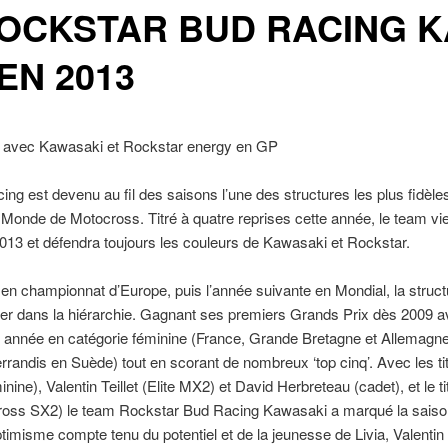
ROCKSTAR BUD RACING 
EN 2013
re avec Kawasaki et Rockstar energy en GP
ng est devenu au fil des saisons l’une des structures les plus fidèl
onde de Motocross. Titré à quatre reprises cette année, le team vient
13 et défendra toujours les couleurs de Kawasaki et Rockstar.
en championnat d’Europe, puis l’année suivante en Mondial, la struct
r dans la hiérarchie. Gagnant ses premiers Grands Prix dès 2009 av
te année en catégorie féminine (France, Grande Bretagne et Allemagne
randis en Suède) tout en scorant de nombreux ‘top cinq’. Avec les t
inine), Valentin Teillet (Elite MX2) et David Herbreteau (cadet), et l
cross SX2) le team Rockstar Bud Racing Kawasaki a marqué la saiso
timisme compte tenu du potentiel et de la jeunesse de Livia, Valentin