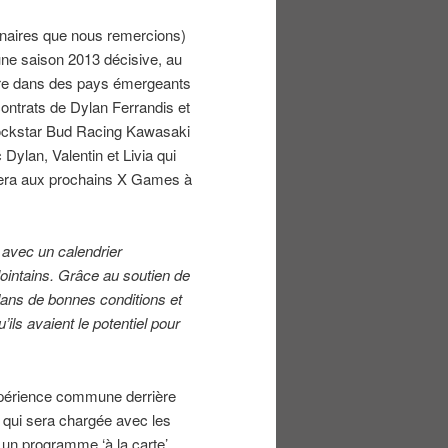
enaires que nous remercions)
une saison 2013 décisive, au
atre dans des pays émergeants
 contrats de Dylan Ferrandis et
m Rockstar Bud Racing Kawasaki
Dylan, Valentin et Livia qui
nera aux prochains X Games à
avec un calendrier
lointains. Grâce au soutien de
dans de bonnes conditions et
ils avaient le potentiel pour
expérience commune derrière
n qui sera chargée avec les
un programme ‘à la carte’