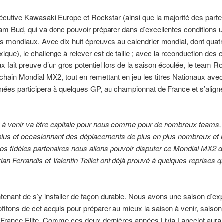
écutive Kawasaki Europe et Rockstar (ainsi que la majorité des part
eam Bud, qui va donc pouvoir préparer dans d’excellentes conditions 
ers mondiaux. Avec dix huit épreuves au calendrier mondial, dont qu
xique), le challenge à relever est de taille ; avec la reconduction des
deux fait preuve d’un gros potentiel lors de la saison écoulée, le tea
hain Mondial MX2, tout en remettant en jeu les titres Nationaux avec 
ées participera à quelques GP, au championnat de France et s’alig
 à venir va être capitale pour nous comme pour de nombreux teams, 
n plus et occasionnant des déplacements de plus en plus nombreux et 
os fidèles partenaires nous allons pouvoir disputer ce Mondial MX2 
an Ferrandis et Valentin Teillet ont déjà prouvé à quelques reprises qu’
aintenant de s’y installer de façon durable. Nous avons une saison d’
ofitons de cet acquis pour préparer au mieux la saison à venir, saiso
rance Elite. Comme ces deux dernières années Livia Lancelot aura 