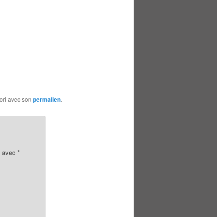
vori avec son
permalien
.
s avec
*