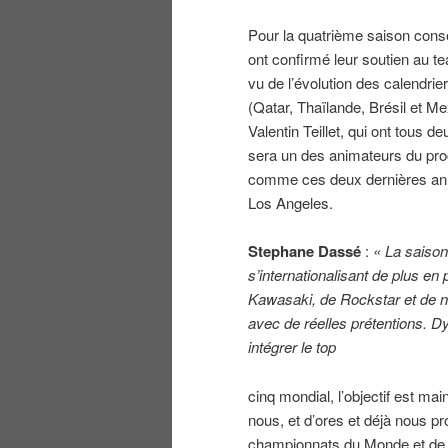
Pour la quatrième saison cons
ont confirmé leur soutien au t
vu de l’évolution des calendri
(Qatar, Thaïlande, Brésil et Me
Valentin Teillet, qui ont tous 
sera un des animateurs du proc
comme ces deux dernières ann
Los Angeles.
Stephane Dassé
:
« La saison
s’internationalisant de plus e
Kawasaki, de Rockstar et de n
avec de réelles prétentions. Dyl
intégrer le top
cinq mondial, l’objectif est m
nous, et d’ores et déjà nous pr
championnats du Monde et de F